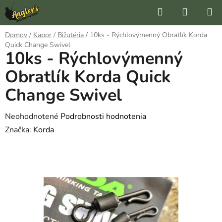
Prejsť
Hľadať
NÁKUP
na
KOŠÍK
obsah
Domov
/
Kapor
/
Bižutéria
/
10ks - Rýchlovýmenný Obratlík Korda
Quick Change Swivel
10ks - Rýchlovýmenný
Obratlík Korda Quick
Change Swivel
Priemerné
Neohodnotené
Podrobnosti hodnotenia
hodnotenie
Značka:
Korda
produktu
je
0,0
z
5
hviezdičiek.