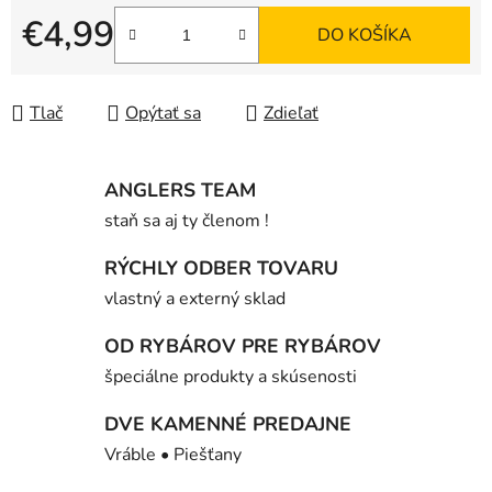
€4,99
DO KOŠÍKA
Jednotková cena:
Tlač
Opýtať sa
Zdieľať
ANGLERS TEAM
staň sa aj ty členom !
RÝCHLY ODBER TOVARU
vlastný a externý sklad
OD RYBÁROV PRE RYBÁROV
špeciálne produkty a skúsenosti
DVE KAMENNÉ PREDAJNE
Vráble • Piešťany