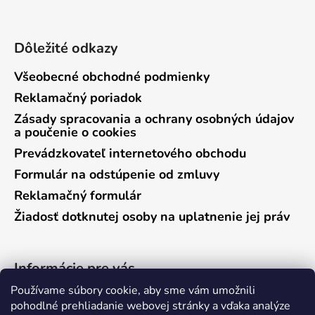
Dôležité odkazy
Všeobecné obchodné podmienky
Reklamačný poriadok
Zásady spracovania a ochrany osobných údajov
a poučenie o cookies
Prevádzkovateľ internetového obchodu
Formulár na odstúpenie od zmluvy
Reklamačný formulár
Žiadosť dotknutej osoby na uplatnenie jej práv
Informácie pre vás
Používame súbory cookie, aby sme vám umožnili
Predajňa Vráble
pohodlné prehliadanie webovej stránky a vďaka analýze