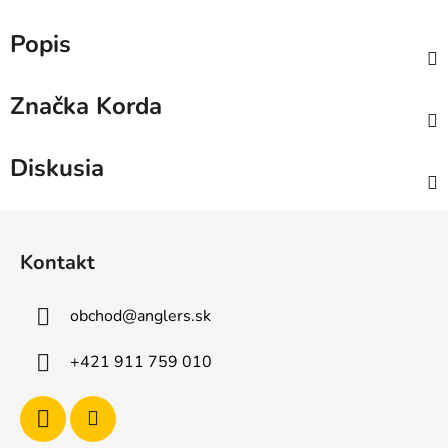
Popis
Značka
Korda
Diskusia
Z
á
Kontakt
p
ä
obchod
@
anglers.sk
t
i
+421 911 759 010
e