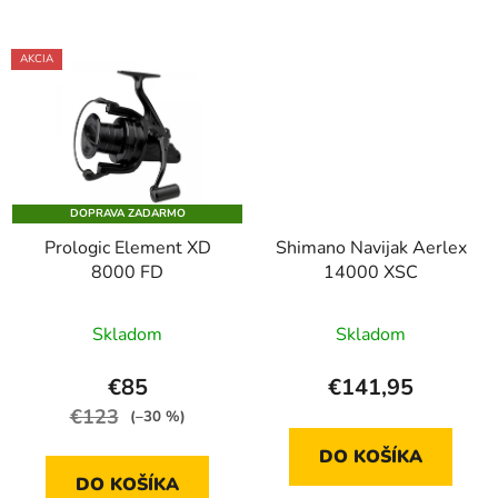
AKCIA
DOPRAVA ZADARMO
Prologic Element XD
Shimano Navijak Aerlex
8000 FD
14000 XSC
Priemerné
Skladom
Skladom
hodnotenie
produktu
€85
€141,95
je
€123
(–30 %)
4,8
DO KOŠÍKA
z
DO KOŠÍKA
5