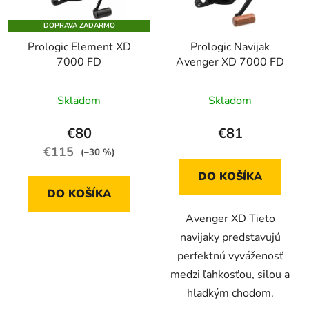
p
u
DOPRAVA ZADARMO
r
k
Prologic Element XD
Prologic Navijak
o
t
7000 FD
Avenger XD 7000 FD
d
o
u
v
Priemerné
Skladom
Skladom
k
hodnotenie
t
produktu
€80
€81
o
je
€115
(–30 %)
v
5,0
DO KOŠÍKA
z
DO KOŠÍKA
5
Avenger XD Tieto
hviezdičiek.
navijaky predstavujú
perfektnú vyváženosť
medzi ľahkosťou, silou a
hladkým chodom.