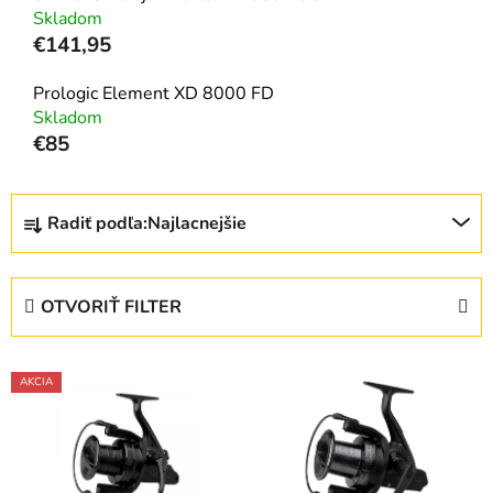
Skladom
€141,95
Prologic Element XD 8000 FD
Skladom
€85
R
Radiť podľa:
Najlacnejšie
a
d
e
OTVORIŤ FILTER
n
i
V
e
AKCIA
ý
p
p
r
i
o
s
d