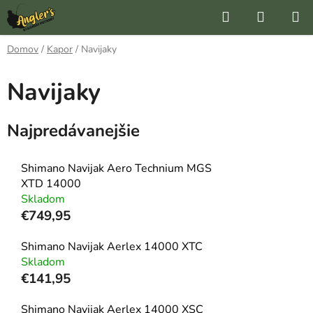
Prejsť
Hľadať
NÁKUP
na
KOŠÍK
obsah
Domov
/
Kapor
/
Navijaky
Navijaky
Najpredávanejšie
Shimano Navijak Aero Technium MGS
XTD 14000
Skladom
€749,95
Shimano Navijak Aerlex 14000 XTC
Skladom
€141,95
Shimano Navijak Aerlex 14000 XSC