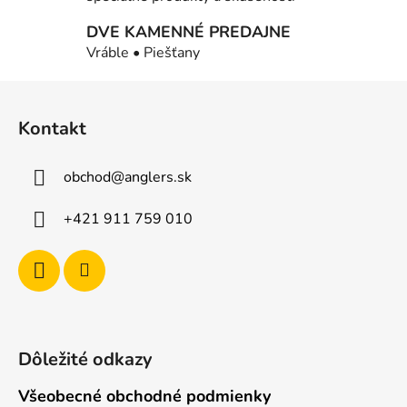
r
DVE KAMENNÉ PREDAJNE
v
Vráble • Piešťany
k
y
Z
v
á
ý
Kontakt
p
p
i
ä
s
obchod
@
anglers.sk
t
u
i
+421 911 759 010
e
Dôležité odkazy
Všeobecné obchodné podmienky