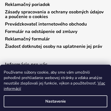
Reklamačný poriadok
Zásady spracovania a ochrany osobných údajov
a poučenie o cookies
Prevádzkovateľ internetového obchodu
Formulár na odstúpenie od zmluvy
Reklamačný formulár
Žiadosť dotknutej osoby na uplatnenie jej práv
Informácie pre vás
Používame súbory cookie, aby sme vám umožnili
Predajňa Vráble
pohodlné prehliadanie webovej stránky a vďaka analýze
neustále zlepšovali jej funkcie, výkon a použiteľnosť.
Viac
Predajňa Pieštany
informácií
Ako nakupovať
Kontakty
Nastavenie