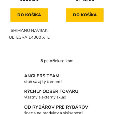
DO KOŠÍKA
DO KOŠÍKA
SHIMANO NAVIJAK
ULTEGRA 14000 XTE
8
položiek celkom
O
v
l
ANGLERS TEAM
á
staň sa aj ty členom !
d
a
RÝCHLY ODBER TOVARU
c
vlastný a externý sklad
i
OD RYBÁROV PRE RYBÁROV
e
p
špeciálne produkty a skúsenosti