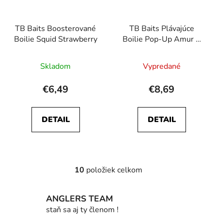
TB Baits Boosterované
TB Baits Plávajúce
Boilie Squid Strawberry
Boilie Pop-Up Amur +
NHDC 65g 16mm
Skladom
Vypredané
€6,49
€8,69
DETAIL
DETAIL
10
položiek celkom
O
v
l
ANGLERS TEAM
á
staň sa aj ty členom !