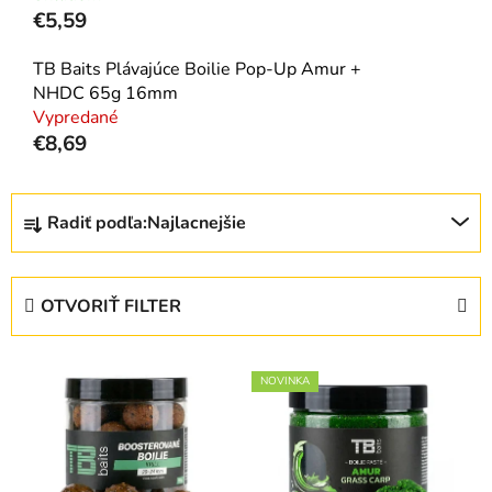
€5,59
TB Baits Plávajúce Boilie Pop-Up Amur +
NHDC 65g 16mm
Vypredané
€8,69
R
Radiť podľa:
Najlacnejšie
a
d
e
OTVORIŤ FILTER
n
i
V
e
NOVINKA
ý
p
p
r
i
o
s
d