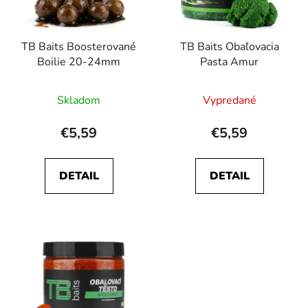
p
u
r
k
TB Baits Boosterované
TB Baits Obaľovacia
o
t
Boilie 20-24mm
Pasta Amur
d
o
u
v
Skladom
Vypredané
k
t
€5,59
€5,59
o
v
DETAIL
DETAIL