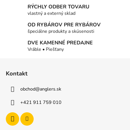
d
a
RÝCHLY ODBER TOVARU
c
vlastný a externý sklad
i
OD RYBÁROV PRE RYBÁROV
e
p
špeciálne produkty a skúsenosti
r
DVE KAMENNÉ PREDAJNE
v
Vráble • Piešťany
k
y
Z
v
á
ý
Kontakt
p
p
i
ä
s
obchod
@
anglers.sk
t
u
i
+421 911 759 010
e