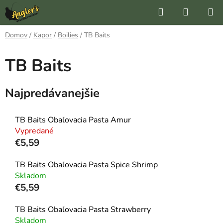
Prejsť
Hľadať
NÁKUP
na
KOŠÍK
obsah
Domov
/
Kapor
/
Boilies
/
TB Baits
TB Baits
Najpredávanejšie
TB Baits Obaľovacia Pasta Amur
Vypredané
€5,59
TB Baits Obaľovacia Pasta Spice Shrimp
Skladom
€5,59
TB Baits Obaľovacia Pasta Strawberry
Skladom