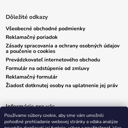
Dôležité odkazy
Všeobecné obchodné podmienky
Reklamačný poriadok
Zásady spracovania a ochrany osobných údajov
a poučenie o cookies
Prevádzkovateľ internetového obchodu
Formulár na odstúpenie od zmluvy
Reklamačný formulár
Žiadosť dotknutej osoby na uplatnenie jej práv
Informácie pre vás
Používame súbory cookie, aby sme vám umožnili
Predajňa Vráble
pohodlné prehliadanie webovej stránky a vďaka analýze