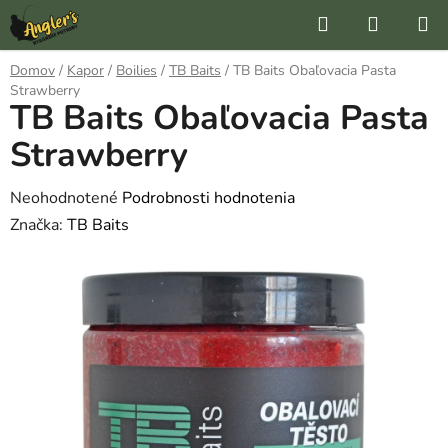
Prejsť
Hľadať
NÁKUP
na
KOŠÍK
obsah
Domov
/
Kapor
/
Boilies
/
TB Baits
/
TB Baits Obaľovacia Pasta
Strawberry
TB Baits Obaľovacia Pasta
Strawberry
Priemerné
Neohodnotené
Podrobnosti hodnotenia
hodnotenie
Značka:
TB Baits
produktu
je
0,0
z
5
hviezdičiek.