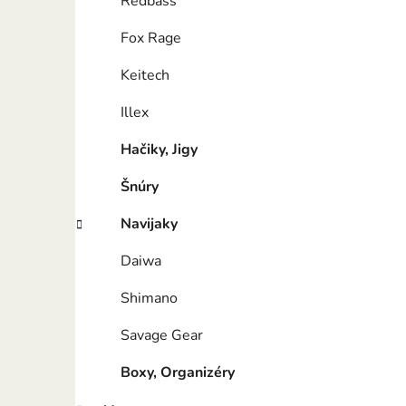
Redbass
Fox Rage
Keitech
Illex
Hačiky, Jigy
Šnúry
Navijaky
Daiwa
Shimano
Savage Gear
Boxy, Organizéry