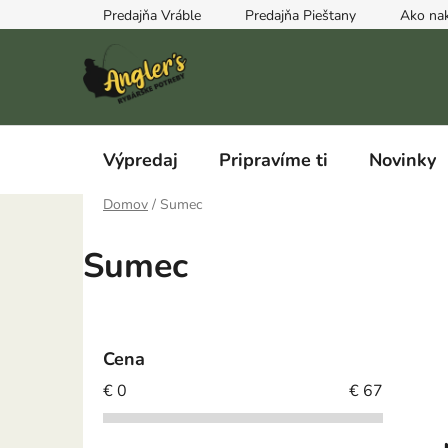
Prejsť
Predajňa Vráble
Predajňa Pieštany
Ako na
na
obsah
Výpredaj
Pripravíme ti
Novinky
Domov
/
Sumec
Sumec
B
o
Cena
č
€
0
€
67
n
ý