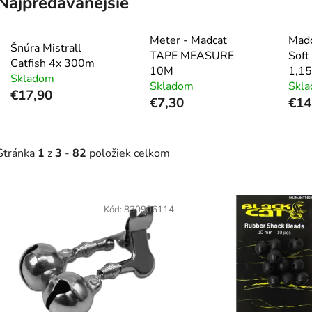
Najpredávanejšie
Meter - Madcat
Madc
Šnúra Mistrall
TAPE MEASURE
Soft
Catfish 4x 300m
10M
1,1
Skladom
Skladom
Skl
€17,90
€7,30
€14
Stránka
1
z
3
-
82
položiek celkom
V
ý
Kód:
830906114
p
s
p
r