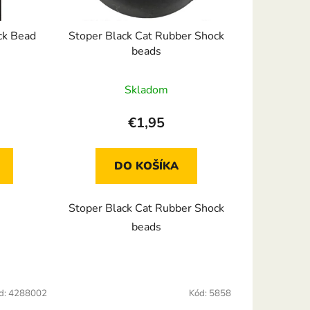
d
u
ck Bead
Stoper Black Cat Rubber Shock
k
beads
t
o
Skladom
v
€1,95
DO KOŠÍKA
Stoper Black Cat Rubber Shock
beads
d:
4288002
Kód:
5858