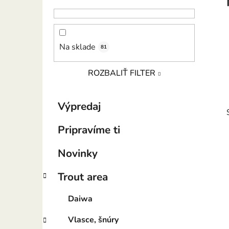
p
a
n
e
Na sklade
81
l
ROZBALIŤ FILTER
K
Preskočiť
Výpredaj
a
kategórie
t
Pripravíme ti
e
g
Novinky
ó
r
Trout area
i
i
e
Daiwa
Vlasce, šnúry