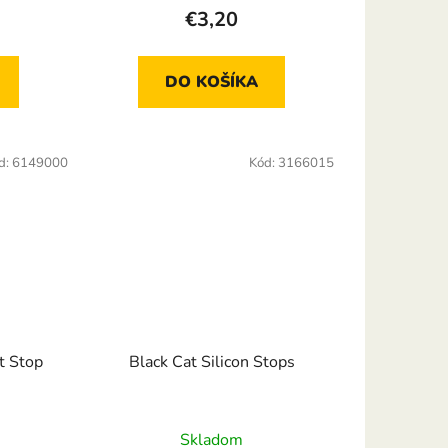
€3,20
DO KOŠÍKA
d:
6149000
Kód:
3166015
it Stop
Black Cat Silicon Stops
Skladom