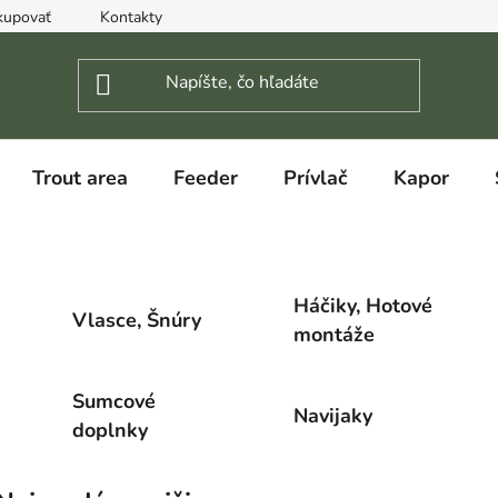
kupovať
Kontakty
Trout area
Feeder
Prívlač
Kapor
Háčiky, Hotové
Vlasce, Šnúry
montáže
Sumcové
Navijaky
doplnky