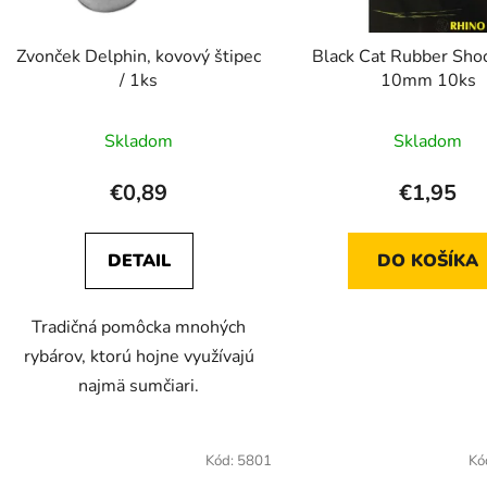
o
d
Zvonček Delphin, kovový štipec
Black Cat Rubber Sho
u
/ 1ks
10mm 10ks
k
t
Skladom
Skladom
o
v
€0,89
€1,95
DETAIL
DO KOŠÍKA
Tradičná pomôcka mnohých
rybárov, ktorú hojne využívajú
najmä sumčiari.
Kód:
5801
Kó