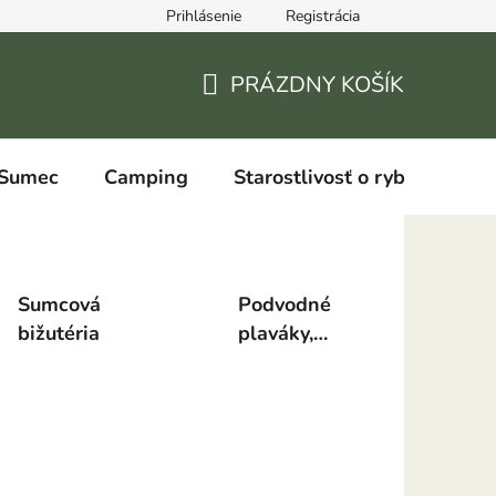
Prihlásenie
Registrácia
PRÁZDNY KOŠÍK
NÁKUPNÝ
KOŠÍK
Sumec
Camping
Starostlivosť o ryby
Sumcová
Podvodné
bižutéria
plaváky,
Plaváky