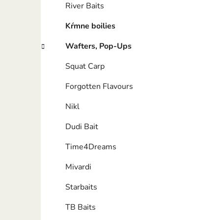
River Baits
Kŕmne boilies
Wafters, Pop-Ups
Squat Carp
Forgotten Flavours
Nikl
Dudi Bait
Time4Dreams
Mivardi
Starbaits
TB Baits