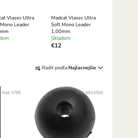
at Vlasec Ultra
Madcat Vlasec Ultra
 Mono Leader
Soft Mono Leader
5mm
1,00mm
adom
Skladom
€12
R
Radiť podľa:
Najlacnejšie
a
d
e
Kód:
5795
Kód:
6611050
n
i
e
p
r
o