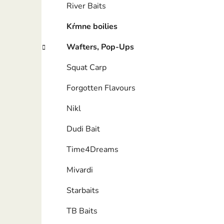
River Baits
Kŕmne boilies
Wafters, Pop-Ups
Squat Carp
Forgotten Flavours
Nikl
Dudi Bait
Time4Dreams
Mivardi
Starbaits
TB Baits