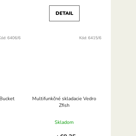
5,0
DETAIL
z
5
hviezdičiek.
Kód:
6406/6
Kód:
6415/6
Bucket
Multifunkčné skladacie Vedro
Zfish
Priemerné
Skladom
hodnotenie
produktu