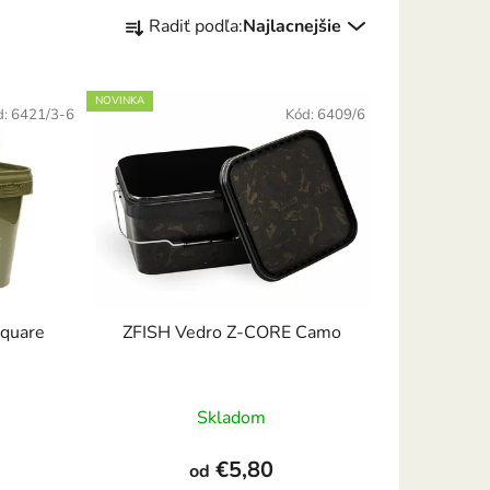
R
Radiť podľa:
Najlacnejšie
a
d
e
NOVINKA
d:
6421/3-6
Kód:
6409/6
n
i
e
p
r
o
d
u
quare
ZFISH Vedro Z-CORE Camo
k
t
Priemerné
o
Skladom
hodnotenie
v
produktu
€5,80
od
je