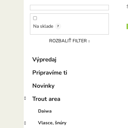
p
a
n
e
Na sklade
7
l
ROZBALIŤ FILTER
i
K
Preskočiť
Výpredaj
a
kategórie
t
Pripravíme ti
e
g
Novinky
ó
r
Trout area
i
e
Daiwa
Vlasce, šnúry