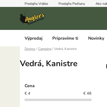
Prejsť
Predajňa Vráble
Predajňa Pieštany
Ako na
na
obsah
Výpredaj
Pripravíme ti
Novinky
Domov
/
Camping
/
Vedrá, Kanistre
Vedrá, Kanistre
B
o
Cena
č
€
4
€
48
n
ý