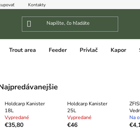
kupovať
Kontakty
Trout area
Feeder
Prívlač
Kapor
Najpredávanejšie
Holdcarp Kanister
Holdcarp Kanister
ZFIS
18L
25L
Ved
Vypredané
Vypredané
Na o
€35,80
€46
€4,