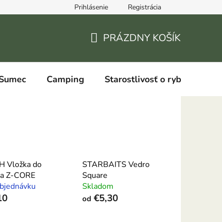
Prihlásenie
Registrácia
PRÁZDNY KOŠÍK
NÁKUPNÝ
KOŠÍK
Sumec
Camping
Starostlivosť o ryby
H Vložka do
STARBAITS Vedro
ra Z-CORE
Square
bjednávku
Skladom
10
€5,30
od