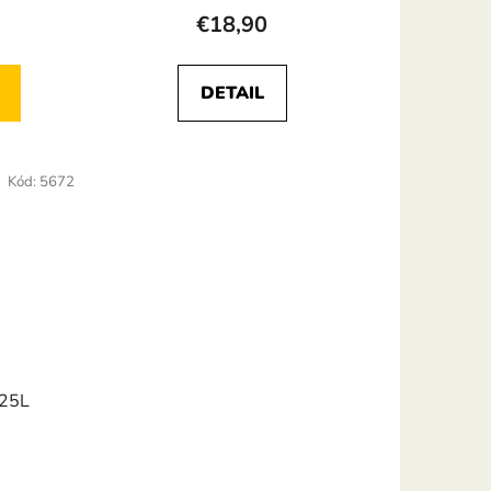
€18,90
DETAIL
Kód:
5672
 25L