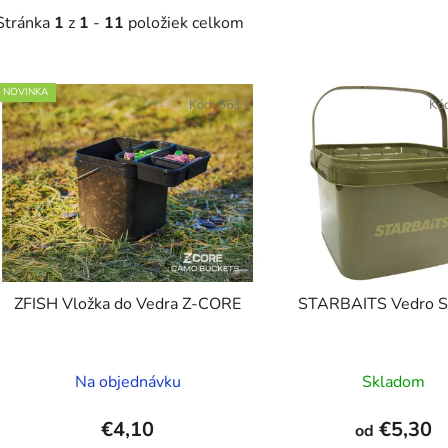
Stránka
1
z
1
-
11
položiek celkom
V
NOVINKA
ý
Kód:
6611
Kó
p
s
p
r
o
d
ZFISH Vložka do Vedra Z-CORE
STARBAITS Vedro S
u
k
t
Na objednávku
Skladom
o
v
€4,10
€5,30
od