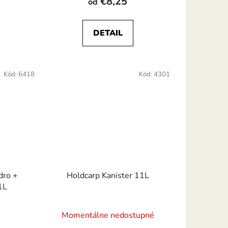
€8,25
od
je
5,0
DETAIL
z
5
hviezdičiek.
Kód:
6418
Kód:
4301
dro +
Holdcarp Kanister 11L
1L
Momentálne nedostupné