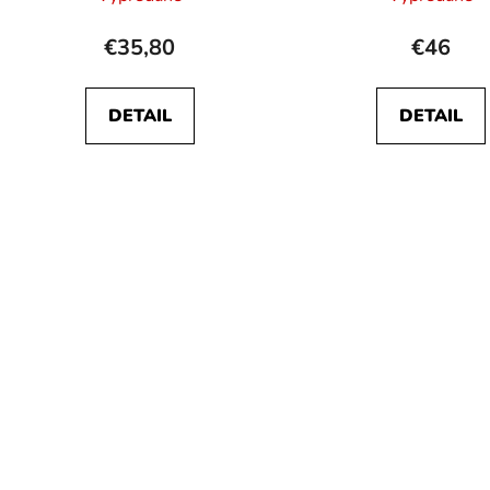
€35,80
€46
DETAIL
DETAIL
O
v
l
á
d
a
c
i
e
p
r