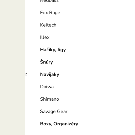
Redbass
Fox Rage
Keitech
Illex
Hačiky, Jigy
Šnúry
Navijaky
Daiwa
Shimano
Savage Gear
Boxy, Organizéry