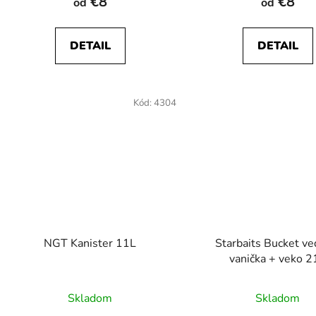
€8
€8
od
od
DETAIL
DETAIL
Kód:
4304
NGT Kanister 11L
Starbaits Bucket ve
vanička + veko 2
Skladom
Skladom