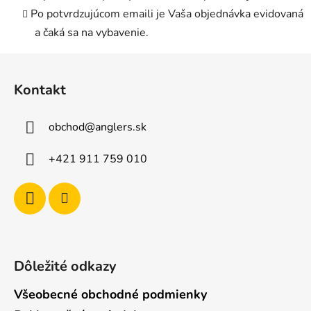
Po potvrdzujúcom emaili je Vaša objednávka evidovaná
a čaká sa na vybavenie.
Z
á
Kontakt
p
ä
obchod
@
anglers.sk
t
i
+421 911 759 010
e
Dôležité odkazy
Všeobecné obchodné podmienky