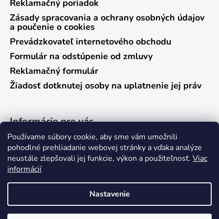
Reklamačný poriadok
Zásady spracovania a ochrany osobných údajov
a poučenie o cookies
Prevádzkovateľ internetového obchodu
Formulár na odstúpenie od zmluvy
Reklamačný formulár
Žiadosť dotknutej osoby na uplatnenie jej práv
Informácie pre vás
Používame súbory cookie, aby sme vám umožnili
Predajňa Vráble
pohodlné prehliadanie webovej stránky a vďaka analýze
neustále zlepšovali jej funkcie, výkon a použiteľnosť.
Viac
Predajňa Pieštany
informácií
Ako nakupovať
Kontakty
Nastavenie