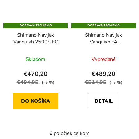
DOPRAVA ZADARMO
DOPRAVA ZADARMO
Shimano Navijak
Shimano Navijak
Vanquish 2500S FC
Vanquish FA
Competition Edition
C2000S
Skladom
Vypredané
€470,20
€489,20
€494,95
€514,95
(–5 %)
(–5 %)
DO KOŠÍKA
DETAIL
6
položiek celkom
O