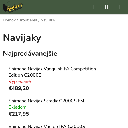
Prejsť
Hľadať
NÁKUP
na
KOŠÍK
obsah
Domov
/
Trout area
/
Navijaky
Navijaky
Najpredávanejšie
Shimano Navijak Vanquish FA Competition
Edition C2000S
Vypredané
€489,20
Shimano Navijak Stradic C2000S FM
Skladom
€217,95
Shimano Navijak Vanford FA C2000S