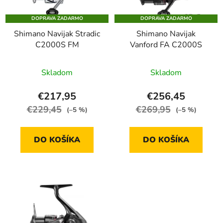
p
u
DOPRAVA ZADARMO
DOPRAVA ZADARMO
r
k
Shimano Navijak Stradic
Shimano Navijak
o
t
C2000S FM
Vanford FA C2000S
d
o
u
v
Skladom
Skladom
k
t
€217,95
€256,45
o
€229,45
€269,95
(–5 %)
(–5 %)
v
DO KOŠÍKA
DO KOŠÍKA