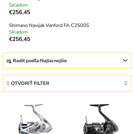
Skladom
€256,45
Shimano Navijak Vanford FA C2500S
Skladom
€256,45
R
Radiť podľa:
Najlacnejšie
a
d
e
OTVORIŤ FILTER
n
i
V
e
ý
p
p
r
i
o
s
d