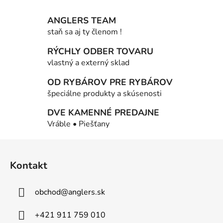
v
l
ANGLERS TEAM
á
staň sa aj ty členom !
d
a
RÝCHLY ODBER TOVARU
c
vlastný a externý sklad
i
OD RYBÁROV PRE RYBÁROV
e
p
špeciálne produkty a skúsenosti
r
DVE KAMENNÉ PREDAJNE
v
Vráble • Piešťany
k
y
Z
v
á
ý
Kontakt
p
p
i
ä
s
obchod
@
anglers.sk
t
u
i
+421 911 759 010