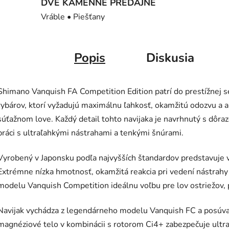
DVE KAMENNÉ PREDAJNE
Vráble • Piešťany
Popis
Diskusia
Shimano
Vanquish FA Competition Edition patrí do prestížnej s
rybárov, ktorí vyžadujú maximálnu ľahkosť, okamžitú odozvu a ab
súťažnom love. Každý detail tohto navijaka je navrhnutý s dôrazo
práci s ultraľahkými nástrahami a tenkými šnúrami.
Vyrobený v Japonsku podľa najvyšších štandardov predstavuje v
Extrémne nízka hmotnosť, okamžitá reakcia pri vedení nástrahy 
modelu Vanquish Competition ideálnu voľbu pre lov ostriežov, p
Navijak vychádza z legendárneho modelu Vanquish FC a posú
magnéziové telo v kombinácii s rotorom Ci4+ zabezpečuje ultra