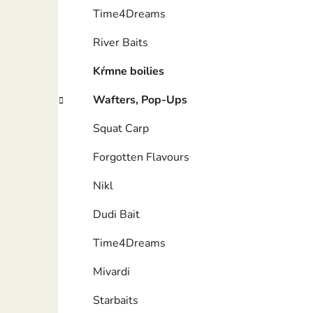
Time4Dreams
River Baits
Kŕmne boilies
Wafters, Pop-Ups
Squat Carp
Forgotten Flavours
Nikl
Dudi Bait
Time4Dreams
Mivardi
Starbaits