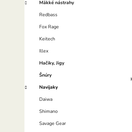
Mäkké nástrahy
Redbass
Fox Rage
Keitech
Illex
Hačiky, Jigy
Šnúry
Navijaky
Daiwa
Shimano
Savage Gear