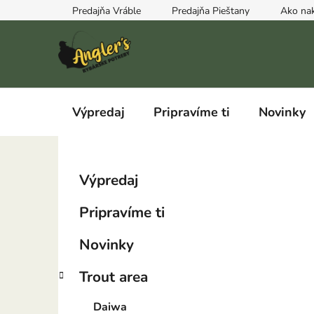
Prejsť
Predajňa Vráble
Predajňa Pieštany
Ako na
na
obsah
Výpredaj
Pripravíme ti
Novinky
B
K
Preskočiť
Výpredaj
a
kategórie
o
t
č
Pripravíme ti
e
n
g
ý
Novinky
ó
p
r
Trout area
i
a
e
n
Daiwa