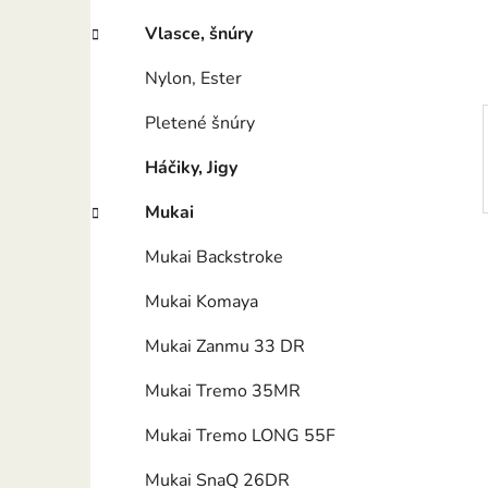
e
l
Vlasce, šnúry
Nylon, Ester
Pletené šnúry
Háčiky, Jigy
Mukai
Mukai Backstroke
Mukai Komaya
Mukai Zanmu 33 DR
Mukai Tremo 35MR
Mukai Tremo LONG 55F
Mukai SnaQ 26DR