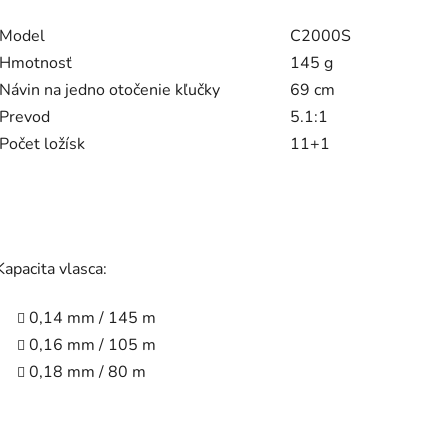
Model
C2000S
Hmotnosť
145 g
Návin na jedno otočenie kľučky
69 cm
Prevod
5.1:1
Počet ložísk
11+1
Kapacita vlasca:
0,14 mm / 145 m
0,16 mm / 105 m
0,18 mm / 80 m