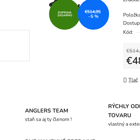
produk
€514,95
DOPRAVA
Položk
je
ZADARMO
–5 %
Dostup
0,0
Kód:
z
5
hviezdič
€514
€4
Jedno
Tlač
RÝCHLY OD
ANGLERS TEAM
TOVARU
staň sa aj ty členom !
vlastný a exte