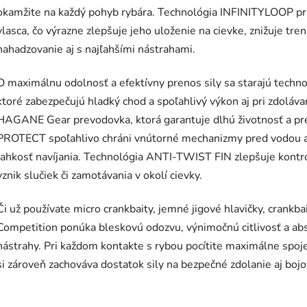
okamžite na každý pohyb rybára. Technológia INFINITYLOOP pri
vlasca, čo výrazne zlepšuje jeho uloženie na cievke, znižuje tre
nahadzovanie aj s najľahšími nástrahami.
O maximálnu odolnosť a efektívny prenos sily sa starajú tec
ktoré zabezpečujú hladký chod a spoľahlivý výkon aj pri zdoláv
HAGANE Gear prevodovka, ktorá garantuje dlhú životnosť a p
PROTECT spoľahlivo chráni vnútorné mechanizmy pred vodou a
ľahkosť navíjania. Technológia ANTI-TWIST FIN zlepšuje kontro
vznik slučiek či zamotávania v okolí cievky.
Či už používate micro crankbaity, jemné jigové hlavičky, crankba
Competition ponúka bleskovú odozvu, výnimočnú citlivosť a a
nástrahy. Pri každom kontakte s rybou pocítite maximálne spoje
si zároveň zachováva dostatok sily na bezpečné zdolanie aj bojo