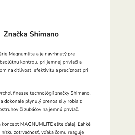
Značka
Shimano
érie Magnumlite a je navrhnutý pre
solútnu kontrolu pri jemnej prívlači a
m na citlivosť, efektivitu a precíznosť pri
rchol finesse technológií značky Shimano.
a dokonale plynulý prenos sily robia z
struhov či zubáčov na jemnú prívlač.
va koncept MAGNUMLITE ešte ďalej. Ľahké
 nízku zotrvačnosť, vďaka čomu reaguje