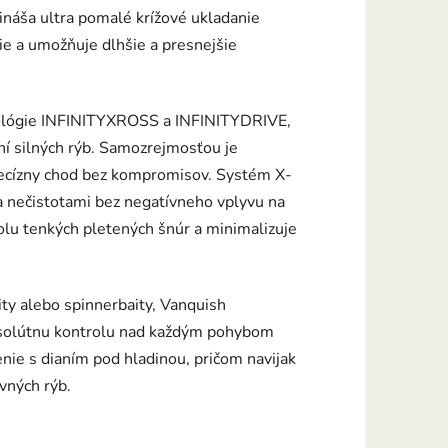
náša ultra pomalé krížové ukladanie
nie a umožňuje dlhšie a presnejšie
hnológie INFINITYXROSS a INFINITYDRIVE,
aní silných rýb. Samozrejmosťou je
recízny chod bez kompromisov. Systém X-
 nečistotami bez negatívneho vplyvu na
lu tenkých pletených šnúr a minimalizuje
ity alebo spinnerbaity, Vanquish
bsolútnu kontrolu nad každým pohybom
nie s dianím pod hladinou, pričom navijak
vných rýb.