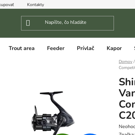
kupovať
Kontakty
Trout area
Feeder
Prívlač
Kapor
Domov
/
Competi
Shi
Van
Com
C2
Prieme
Neohod
hodnot
Značka