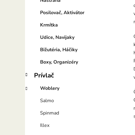
Nástraha
Posilovač, Aktivátor
Krmítka
Udice, Navijaky
Bižutéria, Háčiky
Boxy, Organizéry
Prívlač
Woblery
Salmo
Spinmad
Illex