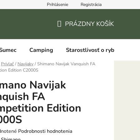
Prihlásenie
Registrácia
PRÁZDNY KOŠÍK
NÁKUPNÝ
KOŠÍK
Sumec
Camping
Starostlivosť o ryby
Prívlač
/
Navijaky
/
Shimano Navijak Vanquish FA
tion Edition C2000S
mano Navijak
quish FA
petition Edition
000S
rné
notené
Podrobnosti hodnotenia
enie
:
Shimano