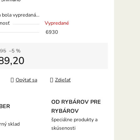
tu
a bola vypredaná…
nosť
Vypredané
6930
iek.
,95
–5 %
89,20
tková cena:
Opýtať sa
Zdieľať
OD RYBÁROV PRE
BER
RYBÁROV
špeciálne produkty a
rný sklad
skúsenosti