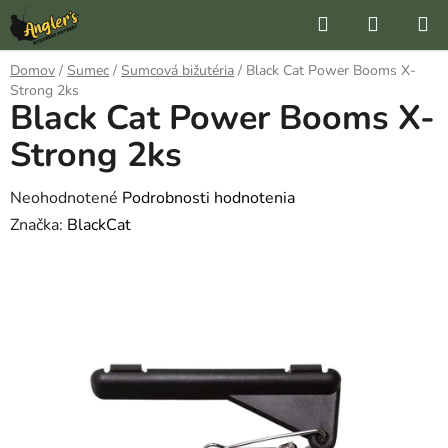
Prejsť
Hľadať
NÁKUP
na
KOŠÍK
obsah
Domov
/
Sumec
/
Sumcová bižutéria
/
Black Cat Power Booms X-
Strong 2ks
Black Cat Power Booms X-
Strong 2ks
Priemerné
Neohodnotené
Podrobnosti hodnotenia
hodnotenie
Značka:
BlackCat
produktu
je
0,0
z
5
hviezdičiek.