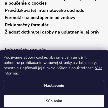
a poučenie o cookies
Prevádzkovateľ internetového obchodu
Formulár na odstúpenie od zmluvy
Reklamačný formulár
Žiadosť dotknutej osoby na uplatnenie jej práv
Informácie pre vás
Používame súbory cookie, aby sme vám umožnili
Predajňa Vráble
pohodlné prehliadanie webovej stránky a vďaka analýze
neustále zlepšovali jej funkcie, výkon a použiteľnosť.
Viac
Predajňa Pieštany
informácií
Ako nakupovať
Kontakty
Nastavenie
Súhlasím
Vytvoril Shoptet
Copyright 2026
anglers.sk
. Všetky práva vyhradené.