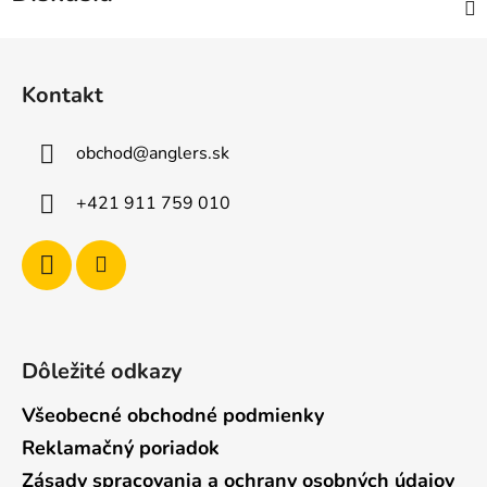
Z
á
Kontakt
p
ä
obchod
@
anglers.sk
t
i
+421 911 759 010
e
Dôležité odkazy
Všeobecné obchodné podmienky
Reklamačný poriadok
Zásady spracovania a ochrany osobných údajov