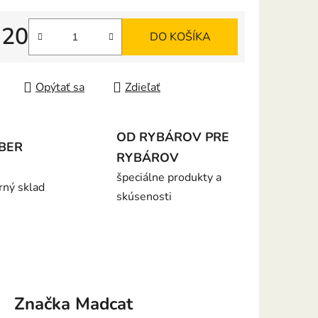
,20
DO KOŠÍKA
iek.
tková cena:
Opýtať sa
Zdieľať
OD RYBÁROV PRE
BER
RYBÁROV
špeciálne produkty a
rný sklad
skúsenosti
Značka
Madcat