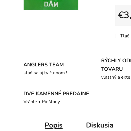
z
5
€3
hviezdič
Jedno
Tlač
RÝCHLY OD
ANGLERS TEAM
TOVARU
staň sa aj ty členom !
vlastný a exte
DVE KAMENNÉ PREDAJNE
Vráble • Piešťany
Popis
Diskusia