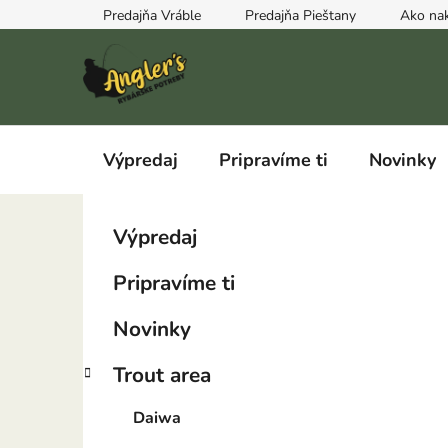
Prejsť
Predajňa Vráble
Predajňa Pieštany
Ako na
na
obsah
Výpredaj
Pripravíme ti
Novinky
B
K
Preskočiť
Výpredaj
a
kategórie
o
t
č
Pripravíme ti
e
n
g
ý
Novinky
ó
p
r
Trout area
i
a
e
n
Daiwa
e