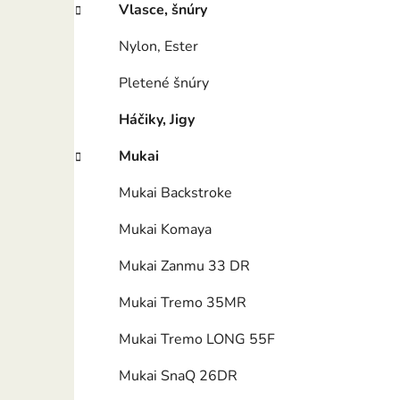
l
Vlasce, šnúry
Nylon, Ester
Pletené šnúry
Háčiky, Jigy
Mukai
Mukai Backstroke
Mukai Komaya
Mukai Zanmu 33 DR
Mukai Tremo 35MR
Mukai Tremo LONG 55F
Mukai SnaQ 26DR