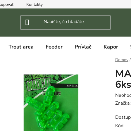
kupovať
Kontakty
Trout area
Feeder
Prívlač
Kapor
Domov
/
MA
6k
Prieme
Neohod
hodnot
Značka
produk
Dostup
je
Kód:
0,0