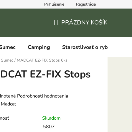
Prihlásenie
Registrácia
PRÁZDNY KOŠÍK
NÁKUPNÝ
KOŠÍK
Sumec
Camping
Starostlivosť o ryby
Sumec
/
MADCAT EZ-FIX Stops 6ks
DCAT EZ-FIX Stops
s
rné
notené
Podrobnosti hodnotenia
enie
:
Madcat
tu
nosť
Skladom
5807