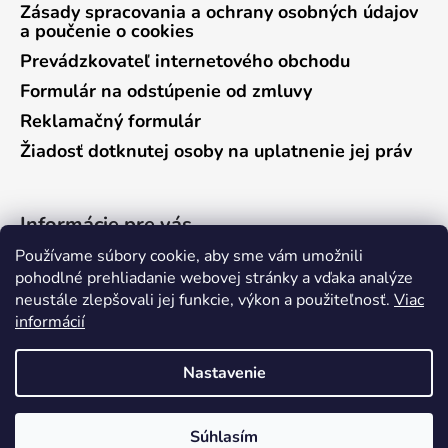
Zásady spracovania a ochrany osobných údajov
a poučenie o cookies
Prevádzkovateľ internetového obchodu
Formulár na odstúpenie od zmluvy
Reklamačný formulár
Žiadosť dotknutej osoby na uplatnenie jej práv
Informácie pre vás
Používame súbory cookie, aby sme vám umožnili
Predajňa Vráble
pohodlné prehliadanie webovej stránky a vďaka analýze
neustále zlepšovali jej funkcie, výkon a použiteľnosť.
Viac
Predajňa Pieštany
informácií
Ako nakupovať
Kontakty
Nastavenie
Súhlasím
Vytvoril Shoptet