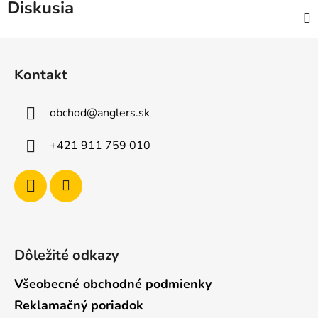
Diskusia
Z
á
Kontakt
p
ä
obchod
@
anglers.sk
t
i
+421 911 759 010
e
Dôležité odkazy
Všeobecné obchodné podmienky
Reklamačný poriadok