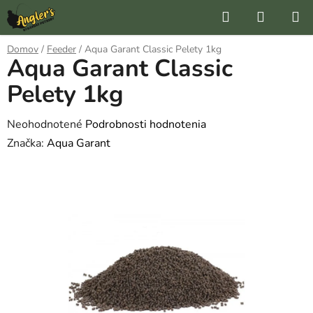
Prejsť
Hľadať
NÁKUP
na
KOŠÍK
obsah
Domov
/
Feeder
/
Aqua Garant Classic Pelety 1kg
Aqua Garant Classic
Pelety 1kg
Priemerné
Neohodnotené
Podrobnosti hodnotenia
hodnotenie
Značka:
Aqua Garant
produktu
je
0,0
z
5
hviezdičiek.