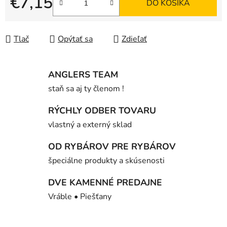
€7,15
DO KOŠÍKA
Jednotková cena:
Tlač
Opýtať sa
Zdieľať
ANGLERS TEAM
staň sa aj ty členom !
RÝCHLY ODBER TOVARU
vlastný a externý sklad
OD RYBÁROV PRE RYBÁROV
špeciálne produkty a skúsenosti
DVE KAMENNÉ PREDAJNE
Vráble • Piešťany