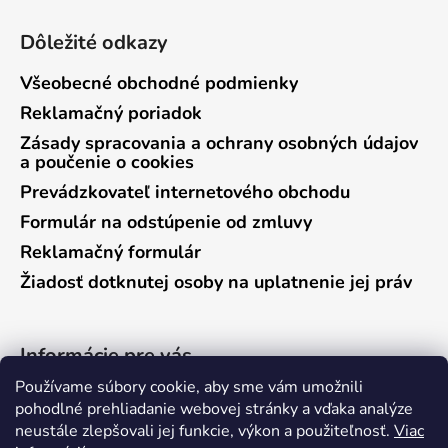
Dôležité odkazy
Všeobecné obchodné podmienky
Reklamačný poriadok
Zásady spracovania a ochrany osobných údajov
a poučenie o cookies
Prevádzkovateľ internetového obchodu
Formulár na odstúpenie od zmluvy
Reklamačný formulár
Žiadosť dotknutej osoby na uplatnenie jej práv
Informácie pre vás
Používame súbory cookie, aby sme vám umožnili
Predajňa Vráble
pohodlné prehliadanie webovej stránky a vďaka analýze
neustále zlepšovali jej funkcie, výkon a použiteľnosť.
Viac
Predajňa Pieštany