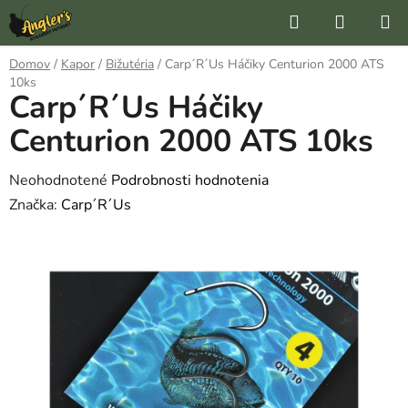
Prejsť
Hľadať
NÁKUP
na
KOŠÍK
obsah
Domov
/
Kapor
/
Bižutéria
/
Carp´R´Us Háčiky Centurion 2000 ATS
10ks
Carp´R´Us Háčiky
Centurion 2000 ATS 10ks
Priemerné
Neohodnotené
Podrobnosti hodnotenia
hodnotenie
Značka:
Carp´R´Us
produktu
je
0,0
z
5
hviezdičiek.