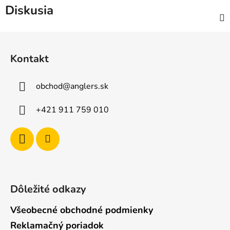
Diskusia
Z
á
Kontakt
p
ä
obchod
@
anglers.sk
t
i
+421 911 759 010
e
Dôležité odkazy
Všeobecné obchodné podmienky
Reklamačný poriadok