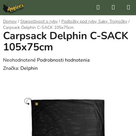
Prejsť
Hľadať
NÁKUP
na
KOŠÍK
obsah
Domov
/
Starostlivosť o ryby
/
Podložky pod ryby, Saky, Trojnožky
/
Carpsack Delphin C-SACK 105x75cm
Carpsack Delphin C-SACK
105x75cm
Priemerné
Neohodnotené
Podrobnosti hodnotenia
hodnotenie
Značka:
Delphin
produktu
je
0,0
z
5
hviezdičiek.