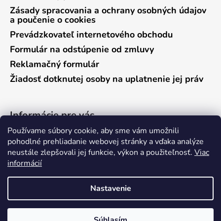
Zásady spracovania a ochrany osobných údajov
a poučenie o cookies
Prevádzkovateľ internetového obchodu
Formulár na odstúpenie od zmluvy
Reklamačný formulár
Žiadosť dotknutej osoby na uplatnenie jej práv
Informácie pre vás
Používame súbory cookie, aby sme vám umožnili
Predajňa Vráble
pohodlné prehliadanie webovej stránky a vďaka analýze
neustále zlepšovali jej funkcie, výkon a použiteľnosť.
Viac
Predajňa Pieštany
informácií
Ako nakupovať
Kontakty
Nastavenie
Súhlasím