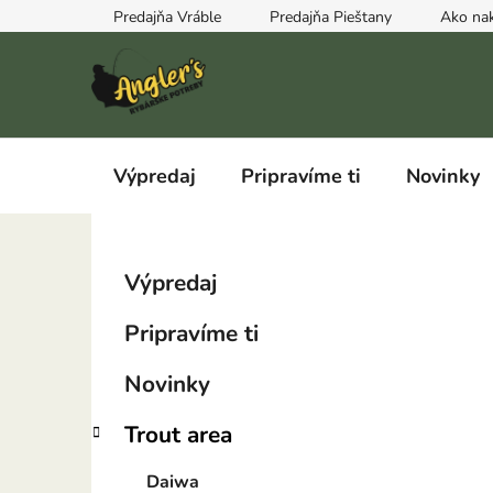
Prejsť
Predajňa Vráble
Predajňa Pieštany
Ako na
na
obsah
Výpredaj
Pripravíme ti
Novinky
B
K
Preskočiť
Výpredaj
a
kategórie
o
t
č
Pripravíme ti
e
n
g
ý
Novinky
ó
p
r
Trout area
i
a
e
n
Daiwa