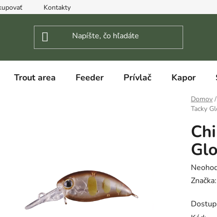
kupovať
Kontakty
Trout area
Feeder
Prívlač
Kapor
Domov
/
Tacky G
Chi
Gl
Prieme
Neohod
hodnot
Značka
produk
Dostup
je