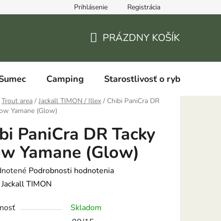
Prihlásenie
Registrácia
PRÁZDNY KOŠÍK
NÁKUPNÝ
KOŠÍK
Sumec
Camping
Starostlivosť o ryby
Trout area
/
Jackall TIMON / Illex
/
Chibi PaniCra DR
low Yamane (Glow)
bi PaniCra DR Tacky
ow Yamane (Glow)
rné
notené
Podrobnosti hodnotenia
enie
:
Jackall TIMON
tu
nosť
Skladom