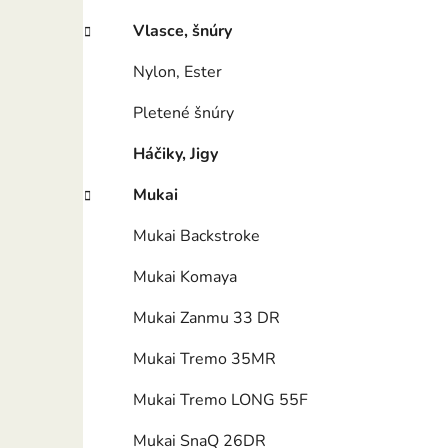
e
l
Vlasce, šnúry
Nylon, Ester
Pletené šnúry
Háčiky, Jigy
Mukai
Mukai Backstroke
Mukai Komaya
Mukai Zanmu 33 DR
Mukai Tremo 35MR
Mukai Tremo LONG 55F
Mukai SnaQ 26DR