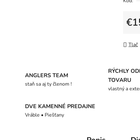
Kód:
0,0
z
5
€1
hviezdič
Jedno
Tlač
RÝCHLY OD
ANGLERS TEAM
TOVARU
staň sa aj ty členom !
vlastný a exte
DVE KAMENNÉ PREDAJNE
Vráble • Piešťany