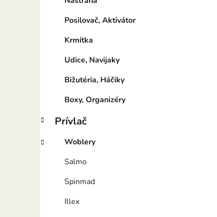
Nástraha
Posilovač, Aktivátor
Krmítka
Udice, Navijaky
Bižutéria, Háčiky
Boxy, Organizéry
Prívlač
Woblery
Salmo
Spinmad
Illex