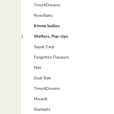
Time4Dreams
RiverBaits
Kŕmne boilies
Wafters, Pop-Ups
Squat Carp
Forgotten Flavours
Nikl
Dudi Bait
Time4Dreams
Mivardi
Starbaits