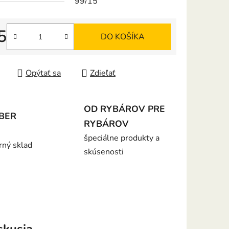
99/15
5
DO KOŠÍKA
iek.
tková cena:
Opýtať sa
Zdieľať
OD RYBÁROV PRE
BER
RYBÁROV
špeciálne produkty a
rný sklad
skúsenosti