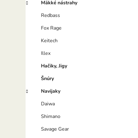
Mäkké nástrahy
Redbass
Fox Rage
Keitech
Illex
Hačiky, Jigy
Šnúry
Navijaky
Daiwa
Shimano
Savage Gear