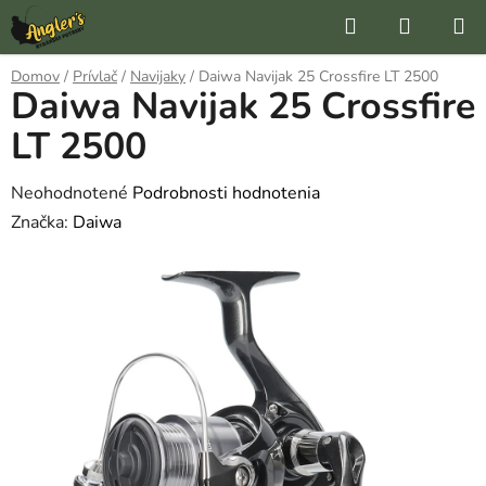
Prejsť
Hľadať
NÁKUP
na
KOŠÍK
obsah
Domov
/
Prívlač
/
Navijaky
/
Daiwa Navijak 25 Crossfire LT 2500
Daiwa Navijak 25 Crossfire
LT 2500
Priemerné
Neohodnotené
Podrobnosti hodnotenia
hodnotenie
Značka:
Daiwa
produktu
je
0,0
z
5
hviezdičiek.