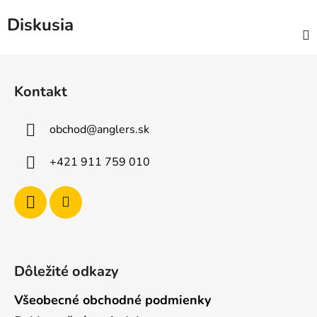
Diskusia
Z
á
Kontakt
p
ä
obchod
@
anglers.sk
t
i
+421 911 759 010
e
Dôležité odkazy
Všeobecné obchodné podmienky