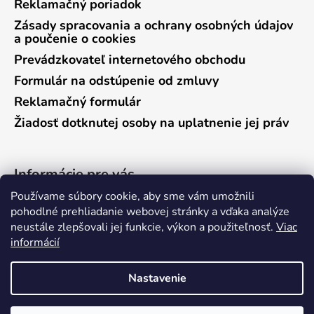
Reklamačný poriadok
Zásady spracovania a ochrany osobných údajov
a poučenie o cookies
Prevádzkovateľ internetového obchodu
Formulár na odstúpenie od zmluvy
Reklamačný formulár
Žiadosť dotknutej osoby na uplatnenie jej práv
Informácie pre vás
Používame súbory cookie, aby sme vám umožnili
Predajňa Vráble
pohodlné prehliadanie webovej stránky a vďaka analýze
neustále zlepšovali jej funkcie, výkon a použiteľnosť.
Viac
Predajňa Pieštany
informácií
Ako nakupovať
Kontakty
Nastavenie