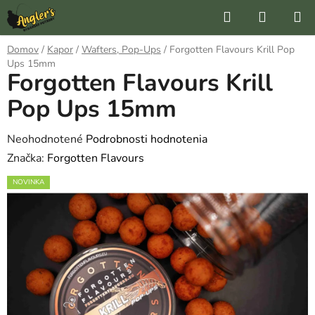
Prejsť
Hľadať
NÁKUP
na
KOŠÍK
obsah
Domov
/
Kapor
/
Wafters, Pop-Ups
/
Forgotten Flavours Krill Pop
Ups 15mm
Forgotten Flavours Krill
Pop Ups 15mm
Priemerné
Neohodnotené
Podrobnosti hodnotenia
hodnotenie
Značka:
Forgotten Flavours
produktu
NOVINKA
je
0,0
z
5
hviezdičiek.