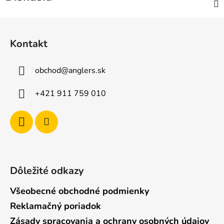
Z
á
Kontakt
p
ä
obchod
@
anglers.sk
t
i
+421 911 759 010
e
Dôležité odkazy
Všeobecné obchodné podmienky
Reklamačný poriadok
Zásady spracovania a ochrany osobných údajov