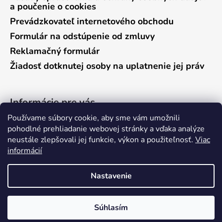
a poučenie o cookies
Prevádzkovateľ internetového obchodu
Formulár na odstúpenie od zmluvy
Reklamačný formulár
Žiadosť dotknutej osoby na uplatnenie jej práv
Informácie pre vás
Používame súbory cookie, aby sme vám umožnili
Predajňa Vráble
pohodlné prehliadanie webovej stránky a vďaka analýze
neustále zlepšovali jej funkcie, výkon a použiteľnosť.
Viac
Predajňa Pieštany
informácií
Ako nakupovať
Kontakty
Nastavenie
Súhlasím
Vytvoril Shoptet
Copyright 2026
anglers.sk
. Všetky práva vyhradené.