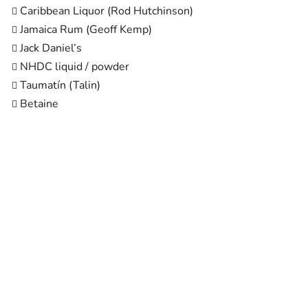
Caribbean Liquor (Rod Hutchinson)
Jamaica Rum (Geoff Kemp)
Jack Daniel’s
NHDC liquid / powder
Taumatín (Talin)
Betaine