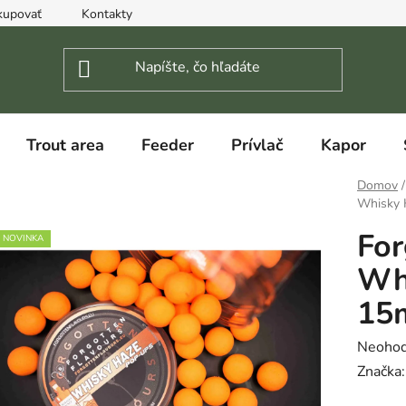
kupovať
Kontakty
Trout area
Feeder
Prívlač
Kapor
Domov
/
Whisky 
For
NOVINKA
Wh
15
Prieme
Neohod
hodnot
Značka
produk