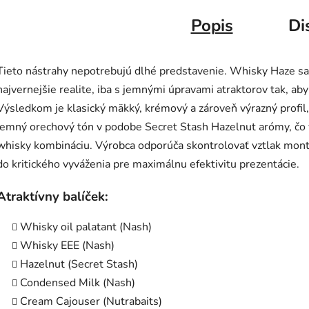
Popis
Di
Tieto nástrahy nepotrebujú dlhé predstavenie. Whisky Haze sa 
najvernejšie realite, iba s jemnými úpravami atraktorov tak, aby
Výsledkom je klasický mäkký, krémový a zároveň výrazný profil, 
jemný orechový tón v podobe Secret Stash Hazelnut arómy, čo
whisky kombináciu. Výrobca odporúča skontrolovať vztlak montá
do kritického vyváženia pre maximálnu efektivitu prezentácie.
Atraktívny balíček:
Whisky oil palatant (Nash)
Whisky EEE (Nash)
Hazelnut (Secret Stash)
Condensed Milk (Nash)
Cream Cajouser (Nutrabaits)