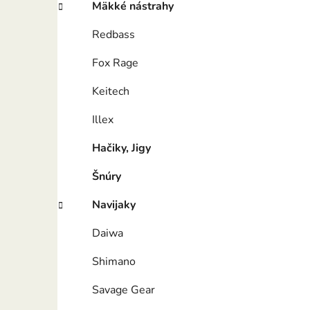
Mäkké nástrahy
Redbass
Fox Rage
Keitech
Illex
Hačiky, Jigy
Šnúry
Navijaky
Daiwa
Shimano
Savage Gear