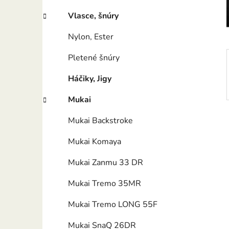
e
l
Vlasce, šnúry
Nylon, Ester
Pletené šnúry
Háčiky, Jigy
Mukai
Mukai Backstroke
Mukai Komaya
Mukai Zanmu 33 DR
Mukai Tremo 35MR
Mukai Tremo LONG 55F
Mukai SnaQ 26DR