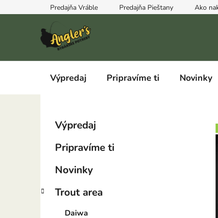
Prejsť
Predajňa Vráble
Predajňa Pieštany
Ako na
na
obsah
Výpredaj
Pripravíme ti
Novinky
B
K
Preskočiť
Výpredaj
a
kategórie
o
t
č
Pripravíme ti
e
n
g
ý
Novinky
ó
p
r
Trout area
i
a
e
n
Daiwa