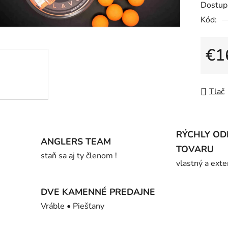
Dostup
je
Kód:
0,0
z
5
€1
hviezdič
Jedno
Tlač
RÝCHLY OD
ANGLERS TEAM
TOVARU
staň sa aj ty členom !
vlastný a exte
DVE KAMENNÉ PREDAJNE
Vráble • Piešťany