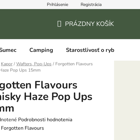
Prihlásenie
Registrácia
PRÁZDNY KOŠÍK
NÁKUPNÝ
KOŠÍK
Sumec
Camping
Starostlivosť o ryby
Kapor
/
Wafters, Pop-Ups
/
Forgotten Flavours
Haze Pop Ups 15mm
gotten Flavours
isky Haze Pop Ups
mm
rné
notené
Podrobnosti hodnotenia
enie
:
Forgotten Flavours
tu