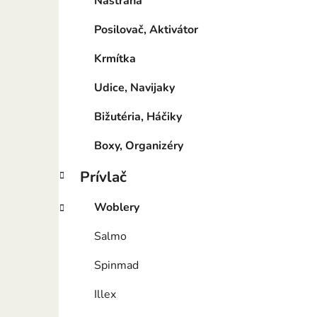
Nástraha
Posilovač, Aktivátor
Krmítka
Udice, Navijaky
Bižutéria, Háčiky
Boxy, Organizéry
Prívlač
Woblery
Salmo
Spinmad
Illex