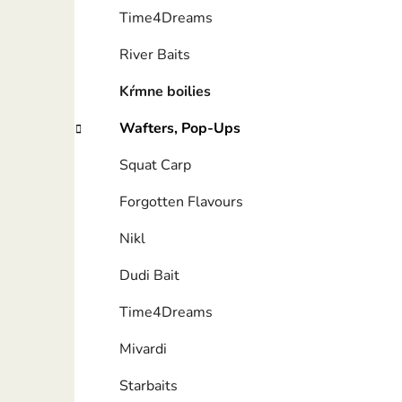
Time4Dreams
River Baits
Kŕmne boilies
Wafters, Pop-Ups
Squat Carp
Forgotten Flavours
Nikl
Dudi Bait
Time4Dreams
Mivardi
Starbaits