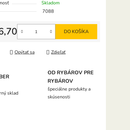
nosť
Skladom
7088
6,70
DO KOŠÍKA
iek.
tková cena:
Opýtať sa
Zdieľať
OD RYBÁROV PRE
BER
RYBÁROV
špeciálne produkty a
rný sklad
skúsenosti