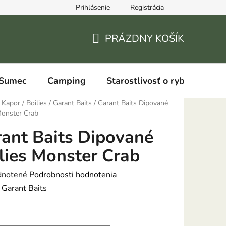
Prihlásenie
Registrácia
PRÁZDNY KOŠÍK
NÁKUPNÝ
KOŠÍK
Sumec
Camping
Starostlivosť o ryby
Kapor
/
Boilies
/
Garant Baits
/
Garant Baits Dipované
Monster Crab
ant Baits Dipované
lies Monster Crab
rné
notené
Podrobnosti hodnotenia
enie
:
Garant Baits
tu
: