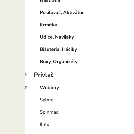
Nástraha
Posilovač, Aktivátor
Krmítka
Udice, Navijaky
Bižutéria, Háčiky
Boxy, Organizéry
Prívlač
Woblery
Salmo
Spinmad
Illex