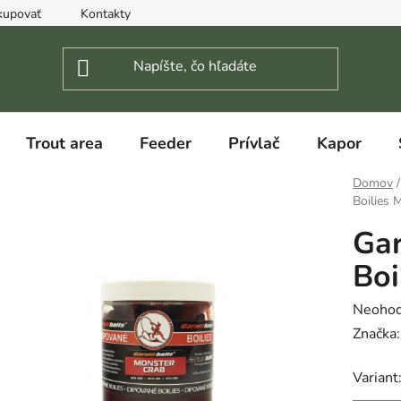
kupovať
Kontakty
Trout area
Feeder
Prívlač
Kapor
Domov
/
Boilies 
Gar
Boi
Prieme
Neohod
hodnot
Značka
produk
Variant
je