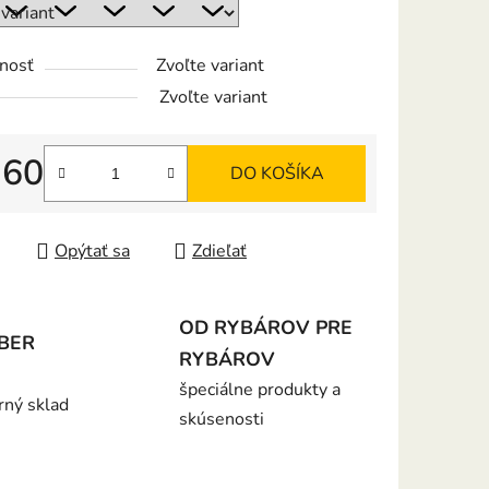
nosť
Zvoľte variant
iek.
Zvoľte variant
,60
DO KOŠÍKA
tková cena:
Opýtať sa
Zdieľať
OD RYBÁROV PRE
BER
RYBÁROV
špeciálne produkty a
rný sklad
skúsenosti