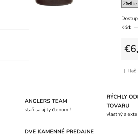
0,0
z
5
Dostup
hviezdič
Kód:
€6
Jedno
Tlač
RÝCHLY OD
ANGLERS TEAM
TOVARU
staň sa aj ty členom !
vlastný a exte
DVE KAMENNÉ PREDAJNE