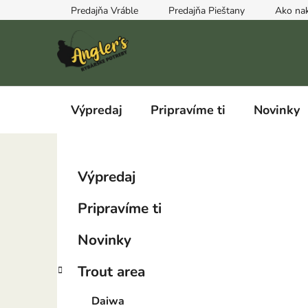
Prejsť
Predajňa Vráble
Predajňa Pieštany
Ako na
na
obsah
Výpredaj
Pripravíme ti
Novinky
B
K
Preskočiť
Výpredaj
a
kategórie
o
t
č
Pripravíme ti
e
n
g
ý
Novinky
ó
p
r
Trout area
i
a
e
n
Daiwa