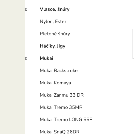
e
l
Vlasce, šnúry
Nylon, Ester
Pletené šnúry
Háčiky, Jigy
Mukai
Mukai Backstroke
Mukai Komaya
Mukai Zanmu 33 DR
Mukai Tremo 35MR
Mukai Tremo LONG 55F
Mukai SnaQ 26DR