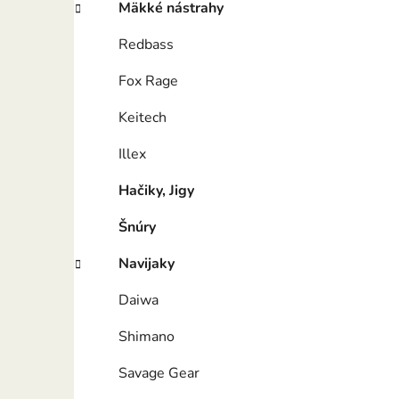
Mäkké nástrahy
Redbass
Fox Rage
Keitech
Illex
Hačiky, Jigy
Šnúry
Navijaky
Daiwa
Shimano
Savage Gear