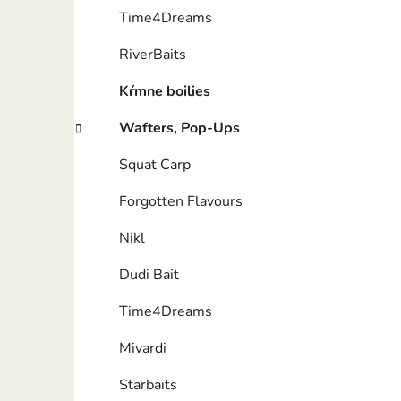
Time4Dreams
RiverBaits
Kŕmne boilies
Wafters, Pop-Ups
Squat Carp
Forgotten Flavours
Nikl
Dudi Bait
Time4Dreams
Mivardi
Starbaits