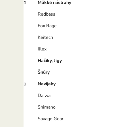
Mäkké nástrahy
Redbass
Fox Rage
Keitech
Illex
Hačiky, Jigy
Šnúry
Navijaky
Daiwa
Shimano
Savage Gear