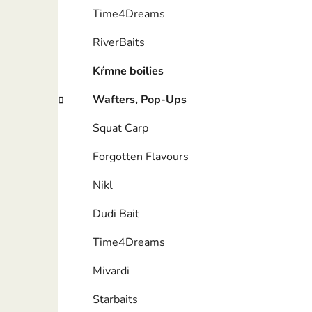
Time4Dreams
RiverBaits
Kŕmne boilies
Wafters, Pop-Ups
Squat Carp
Forgotten Flavours
Nikl
Dudi Bait
Time4Dreams
Mivardi
Starbaits