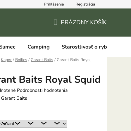
Prihlásenie
Registrácia
PRÁZDNY KOŠÍK
NÁKUPNÝ
KOŠÍK
Sumec
Camping
Starostlivosť o ryby
Kapor
/
Boilies
/
Garant Baits
/
Garant Baits Royal
ant Baits Royal Squid
rné
notené
Podrobnosti hodnotenia
enie
:
Garant Baits
tu
: