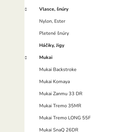
e
l
Vlasce, šnúry
Nylon, Ester
Pletené šnúry
Háčiky, Jigy
Mukai
Mukai Backstroke
Mukai Komaya
Mukai Zanmu 33 DR
Mukai Tremo 35MR
Mukai Tremo LONG 55F
Mukai SnaQ 26DR