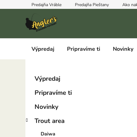
Prejsť
Predajňa Vráble
Predajňa Pieštany
Ako na
na
obsah
Výpredaj
Pripravíme ti
Novinky
B
K
Preskočiť
Výpredaj
a
kategórie
o
t
č
Pripravíme ti
e
n
g
ý
Novinky
ó
p
r
Trout area
i
a
e
n
Daiwa