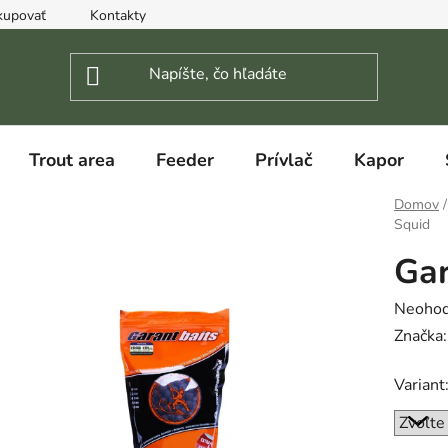
kupovať
Kontakty
Trout area
Feeder
Prívlač
Kapor
Domov
/
Squid
Gar
Prieme
Neohod
hodnot
Značka
produk
Variant
je
0,0
z