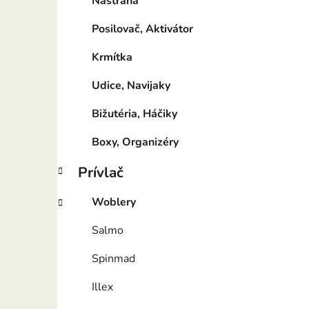
Nástraha
Posilovač, Aktivátor
Krmítka
Udice, Navijaky
Bižutéria, Háčiky
Boxy, Organizéry
Prívlač
Woblery
Salmo
Spinmad
Illex