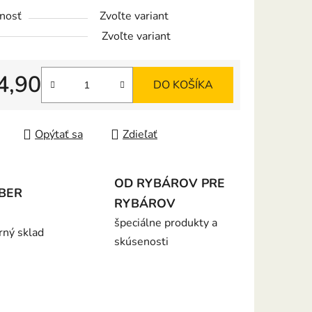
nosť
Zvoľte variant
iek.
Zvoľte variant
4,90
DO KOŠÍKA
tková cena:
Opýtať sa
Zdieľať
OD RYBÁROV PRE
BER
RYBÁROV
špeciálne produkty a
rný sklad
skúsenosti