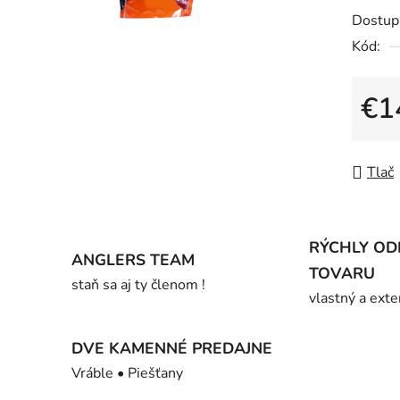
5
Dostup
hviezdič
Kód:
€1
Jedno
Tlač
RÝCHLY OD
ANGLERS TEAM
TOVARU
staň sa aj ty členom !
vlastný a exte
DVE KAMENNÉ PREDAJNE
Vráble • Piešťany