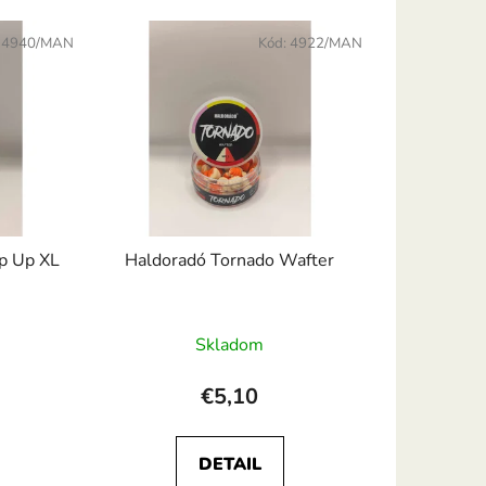
:
4940/MAN
Kód:
4922/MAN
p Up XL
Haldoradó Tornado Wafter
Skladom
€5,10
DETAIL