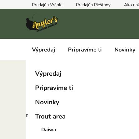
Prejsť
Predajňa Vráble
Predajňa Pieštany
Ako na
na
obsah
Výpredaj
Pripravíme ti
Novinky
B
K
Preskočiť
Výpredaj
a
kategórie
o
t
č
Pripravíme ti
e
n
g
ý
Novinky
ó
p
r
Trout area
i
a
e
n
Daiwa
e