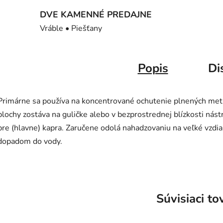
DVE KAMENNÉ PREDAJNE
Vráble • Piešťany
Popis
Di
Primárne sa používa na koncentrované ochutenie plnených met
plochy zostáva na guličke alebo v bezprostrednej blízkosti nás
pre (hlavne) kapra. Zaručene odolá nahadzovaniu na veľké vzdi
dopadom do vody.
Súvisiaci to