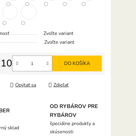
iek.
nosť
Zvoľte variant
Zvoľte variant
,10
DO KOŠÍKA
tková cena:
Opýtať sa
Zdieľať
OD RYBÁROV PRE
BER
RYBÁROV
špeciálne produkty a
rný sklad
skúsenosti