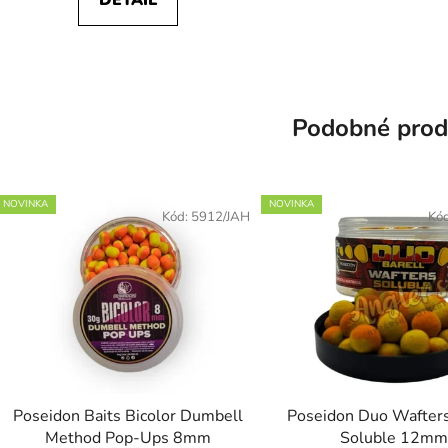
DETAIL
Podobné prod
NOVINKA
NOVINKA
Kód:
5912/JAH
Kó
Poseidon Baits Bicolor Dumbell
Poseidon Duo Wafters
Method Pop-Ups 8mm
Soluble 12mm