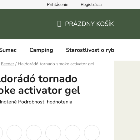
Prihlásenie
Registrácia
PRÁZDNY KOŠÍK
NÁKUPNÝ
KOŠÍK
Sumec
Camping
Starostlivosť o ryby
Feeder
/
Haldorádó tornado smoke activator gel
dorádó tornado
ke activator gel
rné
notené
Podrobnosti hodnotenia
enie
:
tu