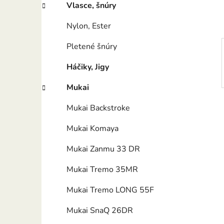
l
Vlasce, šnúry
Nylon, Ester
Pletené šnúry
Háčiky, Jigy
Mukai
Mukai Backstroke
Mukai Komaya
Mukai Zanmu 33 DR
Mukai Tremo 35MR
Mukai Tremo LONG 55F
Mukai SnaQ 26DR