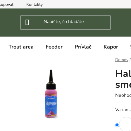
kupovať
Kontakty
Trout area
Feeder
Prívlač
Kapor
Domov
/
Hal
smo
Prieme
Neohod
hodnot
Variant
produk
je
0,0