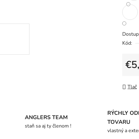
z
5
hviezdič
Dostup
Kód:
€5
Jedno
Tlač
RÝCHLY OD
ANGLERS TEAM
TOVARU
staň sa aj ty členom !
vlastný a exte