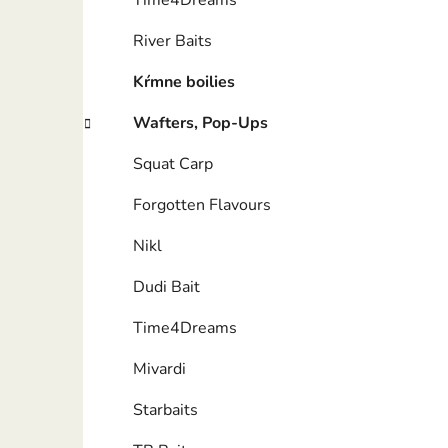
Time4Dreams
River Baits
Kŕmne boilies
Wafters, Pop-Ups
Squat Carp
Forgotten Flavours
Nikl
Dudi Bait
Time4Dreams
Mivardi
Starbaits