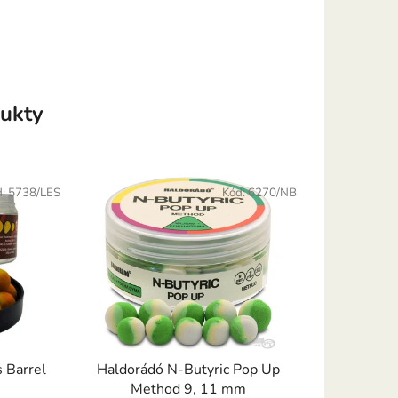
ukty
d:
5738/LES
Kód:
6270/NB
 Barrel
Haldorádó N-Butyric Pop Up
Method 9, 11 mm