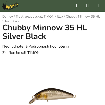
Prejsť
Hľadať
NÁKUP
na
KOŠÍK
obsah
Domov
/
Trout area
/
Jackall TIMON / Illex
/
Chubby Minnow 35 HL
Silver Black
Chubby Minnow 35 HL
Silver Black
Priemerné
Neohodnotené
Podrobnosti hodnotenia
hodnotenie
Značka:
Jackall TIMON
produktu
je
0,0
z
5
hviezdičiek.