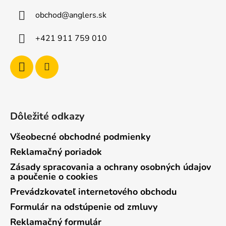
ä
obchod
@
anglers.sk
t
i
+421 911 759 010
e
Dôležité odkazy
Všeobecné obchodné podmienky
Reklamačný poriadok
Zásady spracovania a ochrany osobných údajov
a poučenie o cookies
Prevádzkovateľ internetového obchodu
Formulár na odstúpenie od zmluvy
Reklamačný formulár