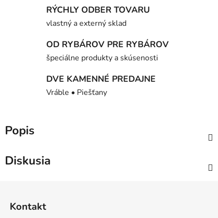
RÝCHLY ODBER TOVARU
vlastný a externý sklad
OD RYBÁROV PRE RYBÁROV
špeciálne produkty a skúsenosti
DVE KAMENNÉ PREDAJNE
Vráble • Piešťany
Popis
Diskusia
Z
á
Kontakt
p