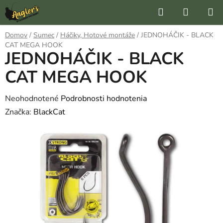
Prejsť
Hľadať
NÁKUP
na
KOŠÍK
obsah
Domov
/
Sumec
/
Háčiky, Hotové montáže
/
JEDNOHÁČIK - BLACK
CAT MEGA HOOK
JEDNOHÁČIK - BLACK
CAT MEGA HOOK
Priemerné
Neohodnotené
Podrobnosti hodnotenia
hodnotenie
Značka:
BlackCat
produktu
je
0,0
z
5
hviezdičiek.