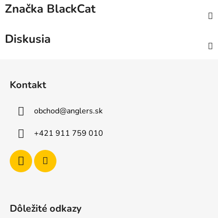
Značka
BlackCat
Diskusia
Z
á
Kontakt
p
ä
obchod
@
anglers.sk
t
i
+421 911 759 010
e
Dôležité odkazy