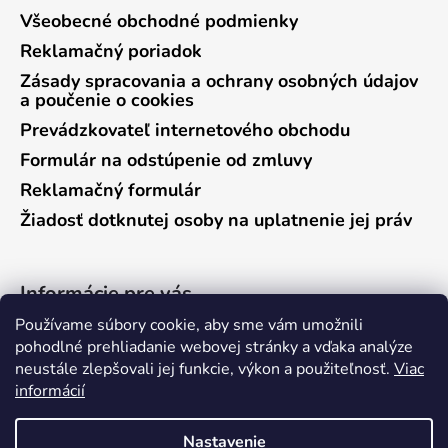
Všeobecné obchodné podmienky
Reklamačný poriadok
Zásady spracovania a ochrany osobných údajov
a poučenie o cookies
Prevádzkovateľ internetového obchodu
Formulár na odstúpenie od zmluvy
Reklamačný formulár
Žiadosť dotknutej osoby na uplatnenie jej práv
Informácie pre vás
Používame súbory cookie, aby sme vám umožnili
Predajňa Vráble
pohodlné prehliadanie webovej stránky a vďaka analýze
neustále zlepšovali jej funkcie, výkon a použiteľnosť.
Viac
Predajňa Pieštany
informácií
Ako nakupovať
Kontakty
Nastavenie