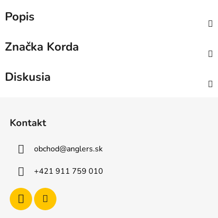
Popis
Značka
Korda
Diskusia
Z
á
Kontakt
p
ä
obchod
@
anglers.sk
t
i
+421 911 759 010
e