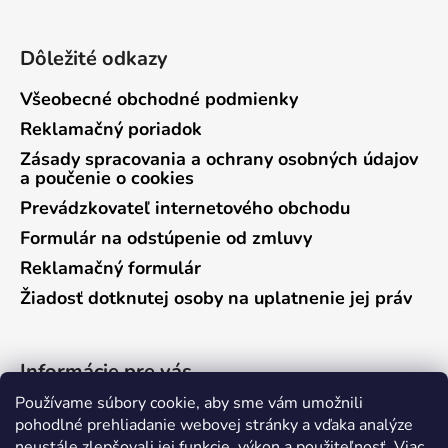
Dôležité odkazy
Všeobecné obchodné podmienky
Reklamačný poriadok
Zásady spracovania a ochrany osobných údajov
a poučenie o cookies
Prevádzkovateľ internetového obchodu
Formulár na odstúpenie od zmluvy
Reklamačný formulár
Žiadosť dotknutej osoby na uplatnenie jej práv
Informácie pre vás
Používame súbory cookie, aby sme vám umožnili
Predajňa Vráble
pohodlné prehliadanie webovej stránky a vďaka analýze
neustále zlepšovali jej funkcie, výkon a použiteľnosť.
Viac