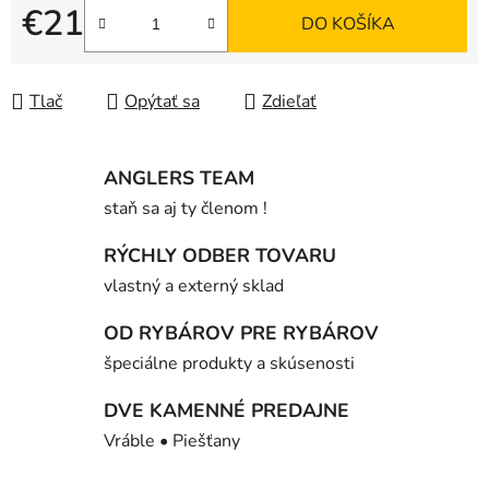
€21
DO KOŠÍKA
Jednotková cena:
Tlač
Opýtať sa
Zdieľať
ANGLERS TEAM
staň sa aj ty členom !
RÝCHLY ODBER TOVARU
vlastný a externý sklad
OD RYBÁROV PRE RYBÁROV
špeciálne produkty a skúsenosti
DVE KAMENNÉ PREDAJNE
Vráble • Piešťany