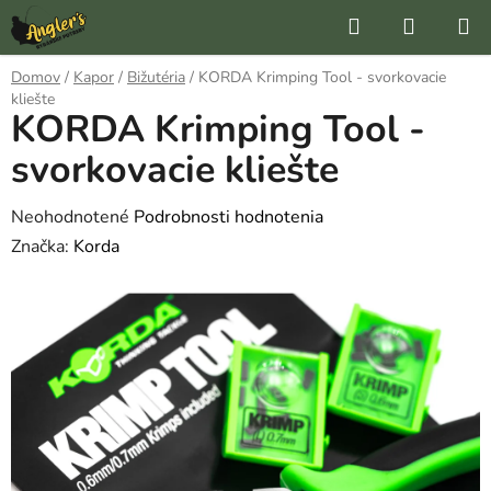
Prejsť
Hľadať
NÁKUP
na
KOŠÍK
obsah
Domov
/
Kapor
/
Bižutéria
/
KORDA Krimping Tool - svorkovacie
kliešte
KORDA Krimping Tool -
svorkovacie kliešte
Priemerné
Neohodnotené
Podrobnosti hodnotenia
hodnotenie
Značka:
Korda
produktu
je
0,0
z
5
hviezdičiek.