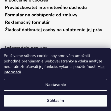
Prevádzkovateľ internetového obchodu
Formulár na odstúpenie od zmluvy
Reklamačný formulár
Žiadosť dotknutej osoby na uplatnenie jej práv
Informácie pre vás
Používame súbory cookie, aby sme vám umožnili
Predajňa Vráble
pohodlné prehliadanie webovej stránky a vďaka analýze
neustále zlepšovali jej funkcie, výkon a použiteľnosť.
Viac
Predajňa Pieštany
informácií
Ako nakupovať
Kontakty
Nastavenie
Súhlasím
Vytvoril Shoptet
Copyright 2026
anglers.sk
. Všetky práva vyhradené.