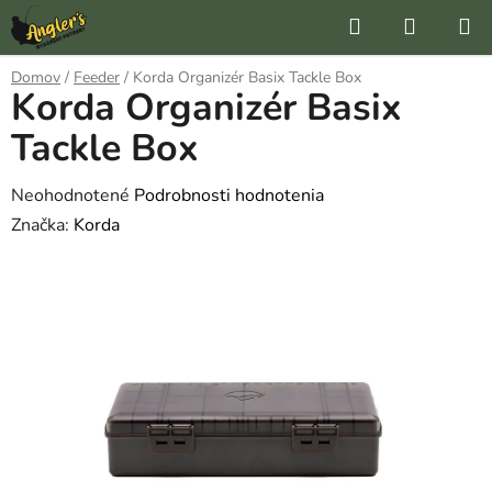
Prejsť
Hľadať
NÁKUP
na
KOŠÍK
obsah
Domov
/
Feeder
/
Korda Organizér Basix Tackle Box
Korda Organizér Basix
Tackle Box
Priemerné
Neohodnotené
Podrobnosti hodnotenia
hodnotenie
Značka:
Korda
produktu
je
0,0
z
5
hviezdičiek.