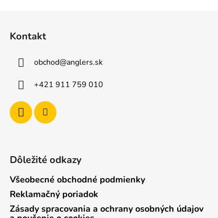
Z
á
Kontakt
p
ä
obchod
@
anglers.sk
t
i
+421 911 759 010
e
Dôležité odkazy
Všeobecné obchodné podmienky
Reklamačný poriadok
Zásady spracovania a ochrany osobných údajov
a poučenie o cookies