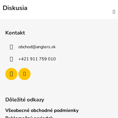
Diskusia
Z
á
Kontakt
p
ä
obchod
@
anglers.sk
t
i
+421 911 759 010
e
Dôležité odkazy
Všeobecné obchodné podmienky