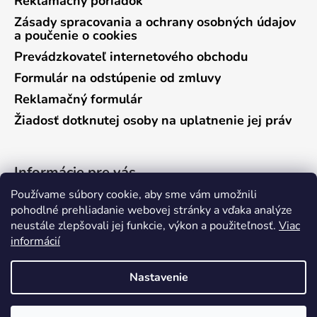
Reklamačný poriadok
Zásady spracovania a ochrany osobných údajov
a poučenie o cookies
Prevádzkovateľ internetového obchodu
Formulár na odstúpenie od zmluvy
Reklamačný formulár
Žiadosť dotknutej osoby na uplatnenie jej práv
Informácie pre vás
Používame súbory cookie, aby sme vám umožnili
Predajňa Vráble
pohodlné prehliadanie webovej stránky a vďaka analýze
neustále zlepšovali jej funkcie, výkon a použiteľnosť.
Viac
Predajňa Pieštany
informácií
Ako nakupovať
Kontakty
Nastavenie