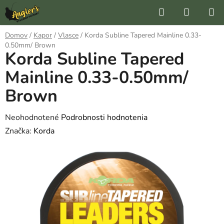
Prejsť
Hľadať
NÁKUP
na
KOŠÍK
obsah
Domov
/
Kapor
/
Vlasce
/
Korda Subline Tapered Mainline 0.33-
0.50mm/ Brown
Korda Subline Tapered
Mainline 0.33-0.50mm/
Brown
Priemerné
Neohodnotené
Podrobnosti hodnotenia
hodnotenie
Značka:
Korda
produktu
je
0,0
z
5
hviezdičiek.