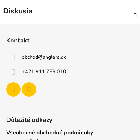
Diskusia
Z
á
Kontakt
p
ä
obchod
@
anglers.sk
t
i
+421 911 759 010
e
Dôležité odkazy
Všeobecné obchodné podmienky