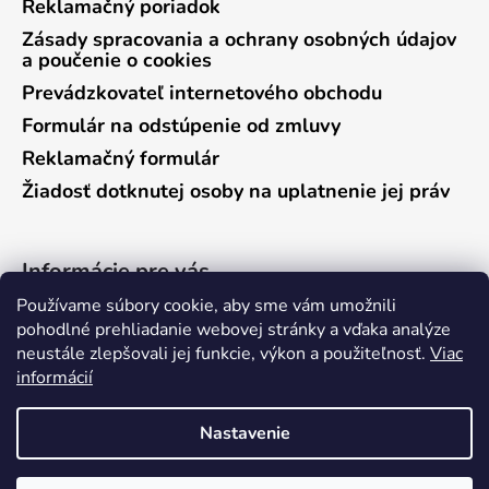
Reklamačný poriadok
Zásady spracovania a ochrany osobných údajov
a poučenie o cookies
Prevádzkovateľ internetového obchodu
Formulár na odstúpenie od zmluvy
Reklamačný formulár
Žiadosť dotknutej osoby na uplatnenie jej práv
Informácie pre vás
Používame súbory cookie, aby sme vám umožnili
Predajňa Vráble
pohodlné prehliadanie webovej stránky a vďaka analýze
neustále zlepšovali jej funkcie, výkon a použiteľnosť.
Viac
Predajňa Pieštany
informácií
Ako nakupovať
Kontakty
Nastavenie