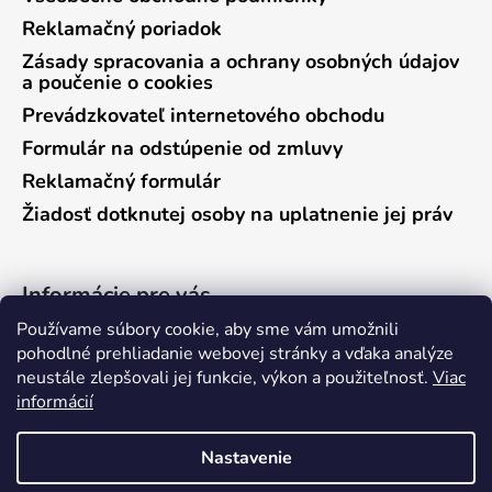
Reklamačný poriadok
Zásady spracovania a ochrany osobných údajov
a poučenie o cookies
Prevádzkovateľ internetového obchodu
Formulár na odstúpenie od zmluvy
Reklamačný formulár
Žiadosť dotknutej osoby na uplatnenie jej práv
Informácie pre vás
Používame súbory cookie, aby sme vám umožnili
Predajňa Vráble
pohodlné prehliadanie webovej stránky a vďaka analýze
neustále zlepšovali jej funkcie, výkon a použiteľnosť.
Viac
Predajňa Pieštany
informácií
Ako nakupovať
Kontakty
Nastavenie