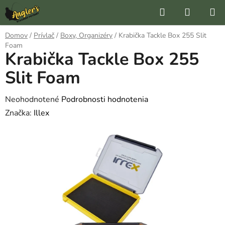
Prejsť
Hľadať
NÁKUP
na
KOŠÍK
obsah
Domov
/
Prívlač
/
Boxy, Organizéry
/
Krabička Tackle Box 255 Slit
Foam
Krabička Tackle Box 255
Slit Foam
Priemerné
Neohodnotené
Podrobnosti hodnotenia
hodnotenie
Značka:
Illex
produktu
je
0,0
z
5
hviezdičiek.