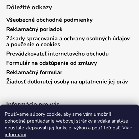
Dôležité odkazy
Všeobecné obchodné podmienky
Reklamačný poriadok
Zásady spracovania a ochrany osobných údajov
a poučenie o cookies
Prevádzkovateľ internetového obchodu
Formulár na odstúpenie od zmluvy
Reklamačný formulár
Žiadosť dotknutej osoby na uplatnenie jej práv
Informácie pre vás
Používame súbory cookie, aby sme vám umožnili
Predajňa Vráble
pohodlné prehliadanie webovej stránky a vďaka analýze
neustále zlepšovali jej funkcie, výkon a použiteľnosť.
Viac
Predajňa Pieštany
informácií
Ako nakupovať