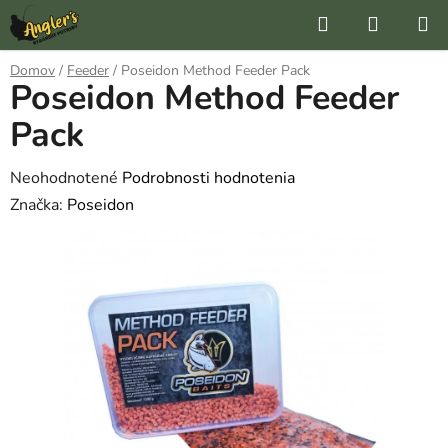
Prejsť
Hľadať
NÁKUP
na
KOŠÍK
obsah
Domov
/
Feeder
/
Poseidon Method Feeder Pack
Poseidon Method Feeder
Pack
Priemerné
Neohodnotené
Podrobnosti hodnotenia
hodnotenie
Značka:
Poseidon
produktu
je
0,0
z
5
hviezdičiek.