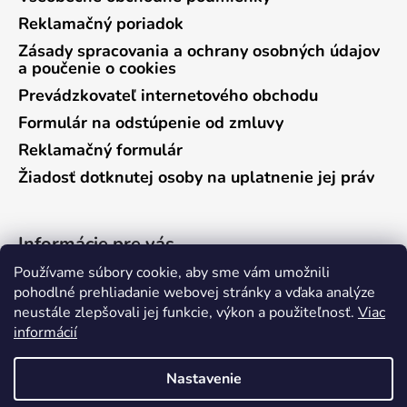
Reklamačný poriadok
Zásady spracovania a ochrany osobných údajov
a poučenie o cookies
Prevádzkovateľ internetového obchodu
Formulár na odstúpenie od zmluvy
Reklamačný formulár
Žiadosť dotknutej osoby na uplatnenie jej práv
Informácie pre vás
Používame súbory cookie, aby sme vám umožnili
Predajňa Vráble
pohodlné prehliadanie webovej stránky a vďaka analýze
neustále zlepšovali jej funkcie, výkon a použiteľnosť.
Viac
Predajňa Pieštany
informácií
Ako nakupovať
Kontakty
Nastavenie