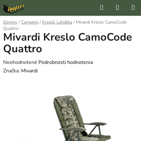
Prejsť
Hľadať
NÁKUP
na
KOŠÍK
obsah
Domov
/
Camping
/
Kreslá, Lehátka
/
Mivardi Kreslo CamoCode
Quattro
Mivardi Kreslo CamoCode
Quattro
Priemerné
Neohodnotené
Podrobnosti hodnotenia
hodnotenie
Značka:
Mivardi
produktu
je
0,0
z
5
hviezdičiek.