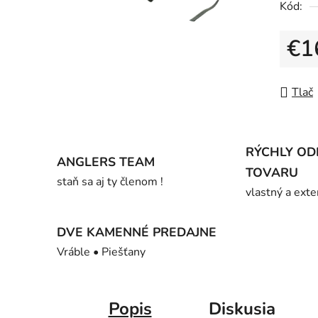
Kód:
z
5
€1
hviezdič
Jedno
Tlač
RÝCHLY OD
ANGLERS TEAM
TOVARU
staň sa aj ty členom !
vlastný a exte
DVE KAMENNÉ PREDAJNE
Vráble • Piešťany
Popis
Diskusia