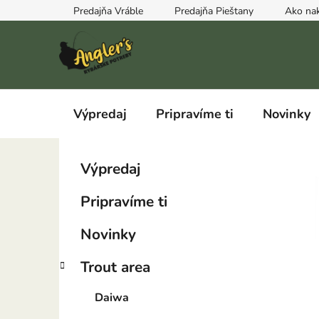
Prejsť
Predajňa Vráble
Predajňa Pieštany
Ako na
na
obsah
Výpredaj
Pripravíme ti
Novinky
B
K
Preskočiť
Výpredaj
a
kategórie
o
t
č
Pripravíme ti
e
n
g
ý
Novinky
ó
p
r
Trout area
i
a
e
n
Daiwa
e