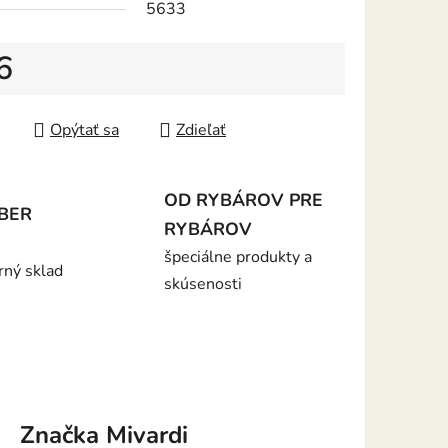
5633
6
iek.
tková cena:
Opýtať sa
Zdieľať
OD RYBÁROV PRE
BER
RYBÁROV
špeciálne produkty a
rný sklad
skúsenosti
Značka
Mivardi