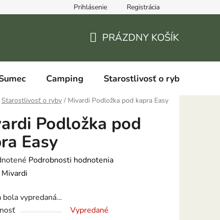
Prihlásenie
Registrácia
PRÁZDNY KOŠÍK
NÁKUPNÝ
KOŠÍK
Sumec
Camping
Starostlivosť o ryby
Starostlivosť o ryby
/
Mivardi Podložka pod kapra Easy
ardi Podložka pod
ra Easy
rné
notené
Podrobnosti hodnotenia
enie
:
Mivardi
tu
a bola vypredaná…
nosť
Vypredané