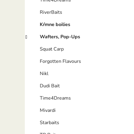
Time4Dreams
RiverBaits
Kŕmne boilies
Wafters, Pop-Ups
Squat Carp
Forgotten Flavours
Nikl
Dudi Bait
Time4Dreams
Mivardi
Starbaits