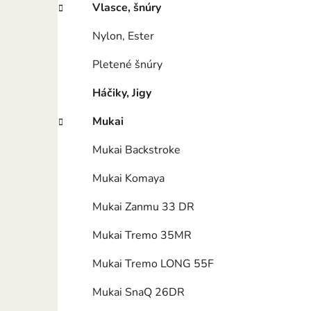
l
Vlasce, šnúry
Nylon, Ester
Pletené šnúry
Háčiky, Jigy
Mukai
Mukai Backstroke
Mukai Komaya
Mukai Zanmu 33 DR
Mukai Tremo 35MR
Mukai Tremo LONG 55F
Mukai SnaQ 26DR