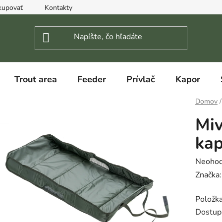
kupovať
Kontakty
Trout area
Feeder
Prívlač
Kapor
Domov
/
Miv
kap
Prieme
Neohod
hodnot
Značka
produk
Položk
je
Dostup
0,0