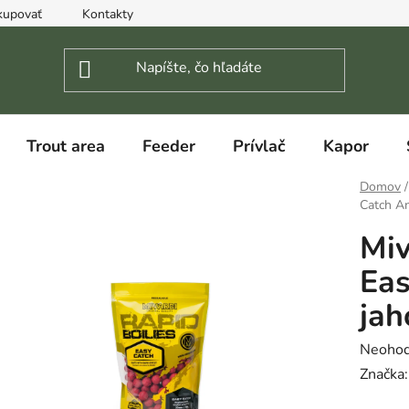
kupovať
Kontakty
Trout area
Feeder
Prívlač
Kapor
Domov
/
Catch An
Miv
Eas
jah
Prieme
Neohod
hodnot
Značka
produk