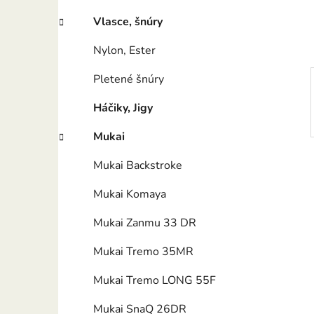
e
l
Vlasce, šnúry
Nylon, Ester
Pletené šnúry
Háčiky, Jigy
Mukai
Mukai Backstroke
Mukai Komaya
Mukai Zanmu 33 DR
Mukai Tremo 35MR
Mukai Tremo LONG 55F
Mukai SnaQ 26DR