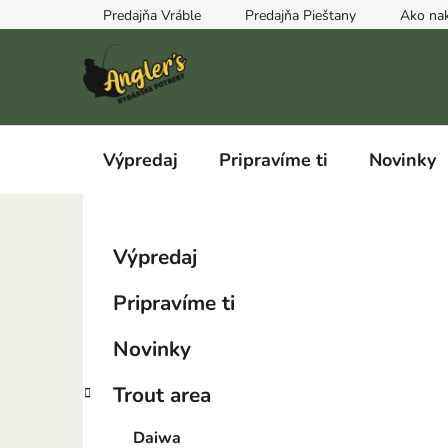
Prejsť
Predajňa Vráble
Predajňa Pieštany
Ako na
na
obsah
Výpredaj
Pripravíme ti
Novinky
B
K
Preskočiť
Výpredaj
a
kategórie
o
t
č
Pripravíme ti
e
n
g
ý
Novinky
ó
p
r
Trout area
i
a
e
n
Daiwa