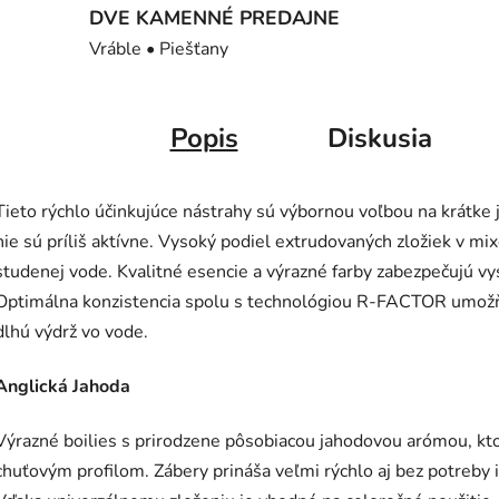
DVE KAMENNÉ PREDAJNE
Vráble • Piešťany
Popis
Diskusia
Tieto rýchlo účinkujúce nástrahy sú výbornou voľbou na krátke 
nie sú príliš aktívne. Vysoký podiel extrudovaných zložiek v mi
studenej vode. Kvalitné esencie a výrazné farby zabezpečujú vys
Optimálna konzistencia spolu s technológiou R-FACTOR umožň
dlhú výdrž vo vode.
Anglická Jahoda
Výrazné boilies s prirodzene pôsobiacou jahodovou arómou, kto
chuťovým profilom. Zábery prináša veľmi rýchlo aj bez potreby