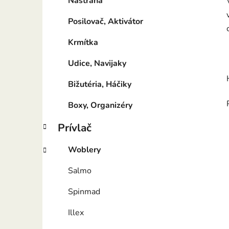
Nástraha
Posilovač, Aktivátor
Krmítka
Udice, Navijaky
Bižutéria, Háčiky
Boxy, Organizéry
Prívlač
Woblery
Salmo
Spinmad
Illex