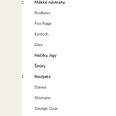
Mäkké nástrahy
Redbass
Fox Rage
Keitech
Illex
Hačiky, Jigy
Šnúry
Navijaky
Daiwa
Shimano
Savage Gear