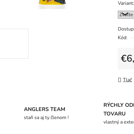
Variant
je
0,0
z
5
Dostup
hviezdič
Kód:
€6
Jedno
Tlač
RÝCHLY OD
ANGLERS TEAM
TOVARU
staň sa aj ty členom !
vlastný a exte