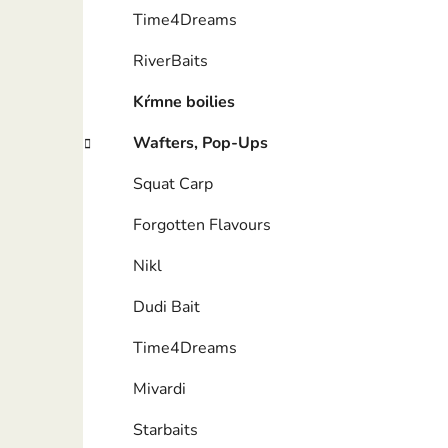
Time4Dreams
RiverBaits
Kŕmne boilies
Wafters, Pop-Ups
Squat Carp
Forgotten Flavours
Nikl
Dudi Bait
Time4Dreams
Mivardi
Starbaits