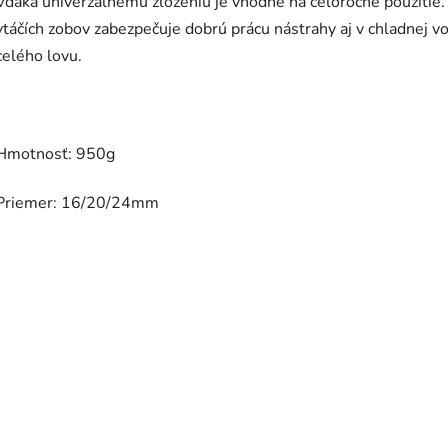
Vďaka univerzálnemu zloženiu je vhodné na celoročné použitie
vtáčích zobov zabezpečuje dobrú prácu nástrahy aj v chladnej vo
celého lovu.
Hmotnosť: 950g
Priemer: 16/20/24mm