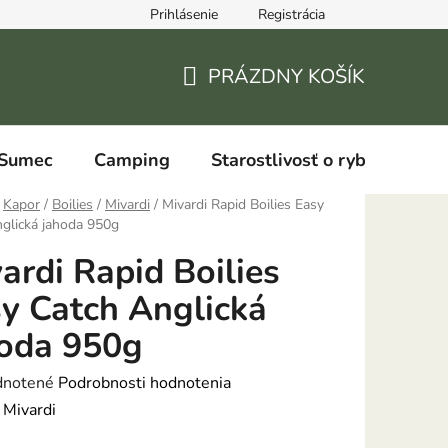
Prihlásenie
Registrácia
PRÁZDNY KOŠÍK
NÁKUPNÝ
KOŠÍK
Sumec
Camping
Starostlivosť o ryby
Kapor
/
Boilies
/
Mivardi
/
Mivardi Rapid Boilies Easy
glická jahoda 950g
ardi Rapid Boilies
y Catch Anglická
oda 950g
rné
notené
Podrobnosti hodnotenia
enie
:
Mivardi
tu