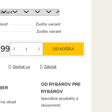
:
nosť
Zvoľte variant
iek.
Zvoľte variant
,99
DO KOŠÍKA
tková cena:
Opýtať sa
Zdieľať
OD RYBÁROV PRE
BER
RYBÁROV
špeciálne produkty a
rný sklad
skúsenosti