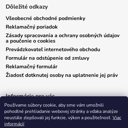
Dôležité odkazy
Všeobecné obchodné podmienky
Reklamačný poriadok
Zásady spracovania a ochrany osobných údajov
a poučenie o cookies
Prevádzkovateľ internetového obchodu
Formulár na odstúpenie od zmluvy
Reklamačný formulár
Žiadosť dotknutej osoby na uplatnenie jej práv
Informácie pre vás
Používame súbory cookie, aby sme vám umožnili
Predajňa Vráble
pohodlné prehliadanie webovej stránky a vďaka analýze
neustále zlepšovali jej funkcie, výkon a použiteľnosť.
Viac
Predajňa Pieštany
informácií
Ako nakupovať