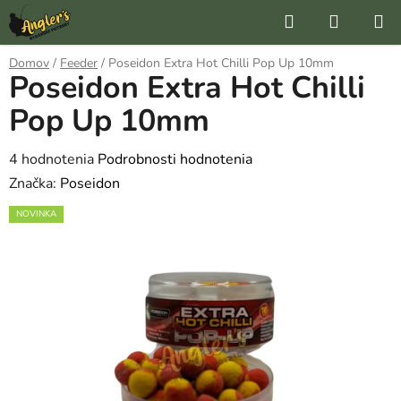
Prejsť
Hľadať
NÁKUP
na
KOŠÍK
obsah
Domov
/
Feeder
/
Poseidon Extra Hot Chilli Pop Up 10mm
Poseidon Extra Hot Chilli
Pop Up 10mm
Priemerné
4 hodnotenia
Podrobnosti hodnotenia
hodnotenie
Značka:
Poseidon
produktu
NOVINKA
je
5,0
z
5
hviezdičiek.