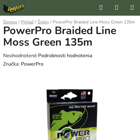
Prejsť
Hľadať
NÁKUP
na
KOŠÍK
obsah
Domov
/
Prívlač
/
Šnúry
/
PowerPro Braided Line Moss Green 135m
PowerPro Braided Line
Moss Green 135m
Priemerné
Neohodnotené
Podrobnosti hodnotenia
hodnotenie
Značka:
PowerPro
produktu
je
0,0
z
5
hviezdičiek.