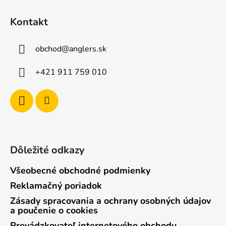
Z
á
Kontakt
p
ä
obchod
@
anglers.sk
t
i
+421 911 759 010
e
Dôležité odkazy
Všeobecné obchodné podmienky
Reklamačný poriadok
Zásady spracovania a ochrany osobných údajov
a poučenie o cookies
Prevádzkovateľ internetového obchodu