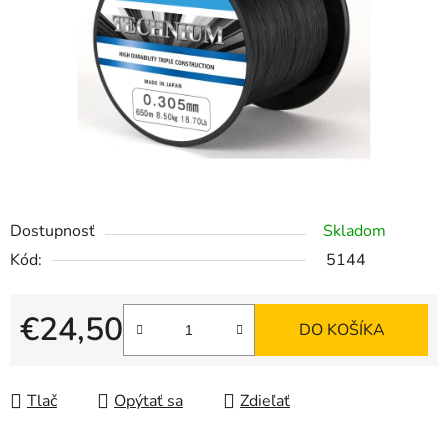
hviezdičiek.
Dostupnosť
Skladom
Kód:
5144
€24,50
DO KOŠÍKA
Jednotková cena:
Tlač
Opýtať sa
Zdieľať