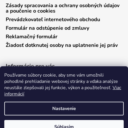
Zásady spracovania a ochrany osobných údajov
a poučenie o cookies
Prevádzkovateľ internetového obchodu
Formulár na odstúpenie od zmluvy
Reklamačný formulár
Žiadosť dotknutej osoby na uplatnenie jej práv
Informácie pre vás
Používame súbory cookie, aby sme vám umožnili
Predajňa Vráble
pohodlné prehliadanie webovej stránky a vďaka analýze
neustále zlepšovali jej funkcie, výkon a použiteľnosť.
Viac
Predajňa Pieštany
informácií
Ako nakupovať
Kontakty
Nastavenie
Súhlasím