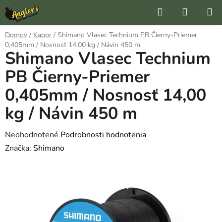
Prejsť
Hľadať
NÁKUP
na
KOŠÍK
obsah
Domov
/
Kapor
/
Shimano Vlasec Technium PB Čierny-Priemer
0,405mm / Nosnosť 14,00 kg / Návin 450 m
Shimano Vlasec Technium
PB Čierny-Priemer
0,405mm / Nosnosť 14,00
kg / Návin 450 m
Priemerné
Neohodnotené
Podrobnosti hodnotenia
hodnotenie
Značka:
Shimano
produktu
je
0,0
z
5