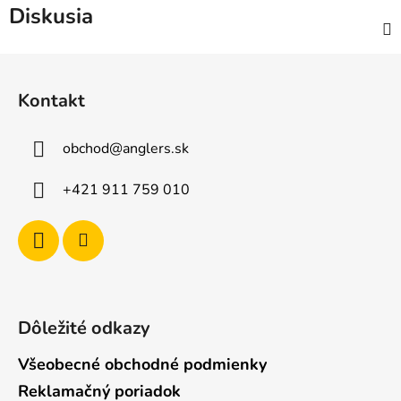
Diskusia
Z
á
Kontakt
p
ä
obchod
@
anglers.sk
t
i
+421 911 759 010
e
Dôležité odkazy
Všeobecné obchodné podmienky
Reklamačný poriadok