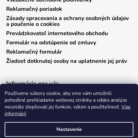
Reklamačný poriadok
Zásady spracovania a ochrany osobných údajov
a poučenie o cookies
Prevádzkovateľ internetového obchodu
Formulár na odstúpenie od zmluvy
Reklamačný formulár
Žiadosť dotknutej osoby na uplatnenie jej práv
Informácie pre vás
Používame súbory cookie, aby sme vám umožnili
Predajňa Vráble
pohodlné prehliadanie webovej stránky a vďaka analýze
neustále zlepšovali jej funkcie, výkon a použiteľnosť.
Viac
Predajňa Pieštany
informácií
Ako nakupovať
Kontakty
Nastavenie