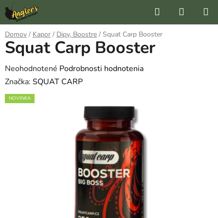
Prejsť
Hľadať
NÁKUP
na
KOŠÍK
obsah
Domov
/
Kapor
/
Dipy, Boostre
/
Squat Carp Booster
Squat Carp Booster
Priemerné
Neohodnotené
Podrobnosti hodnotenia
hodnotenie
Značka:
SQUAT CARP
produktu
NOVINKA
je
0,0
z
5
hviezdičiek.