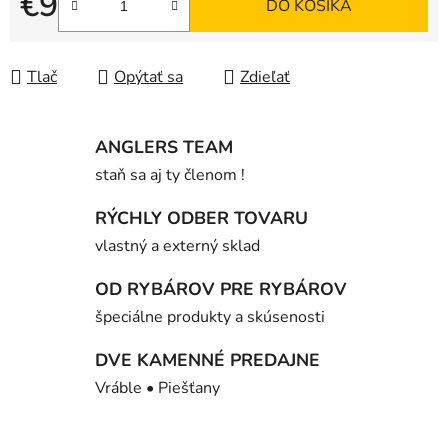
€9
DO KOŠÍKA
Jednotková cena:
Tlač
Opýtať sa
Zdieľať
ANGLERS TEAM
staň sa aj ty členom !
RÝCHLY ODBER TOVARU
vlastný a externý sklad
OD RYBÁROV PRE RYBÁROV
špeciálne produkty a skúsenosti
DVE KAMENNÉ PREDAJNE
Vráble • Piešťany