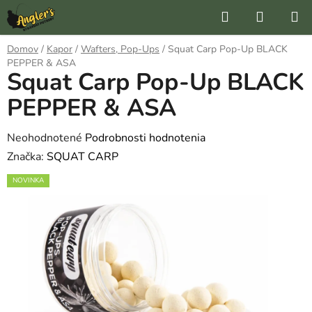
Prejsť
Hľadať
NÁKUP
na
KOŠÍK
obsah
Domov
/
Kapor
/
Wafters, Pop-Ups
/
Squat Carp Pop-Up BLACK
PEPPER & ASA
Squat Carp Pop-Up BLACK
PEPPER & ASA
Priemerné
Neohodnotené
Podrobnosti hodnotenia
hodnotenie
Značka:
SQUAT CARP
produktu
NOVINKA
je
0,0
z
5
hviezdičiek.