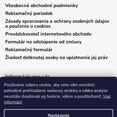
Všeobecné obchodné podmienky
Reklamačný poriadok
Zásady spracovania a ochrany osobných údajov
a poučenie o cookies
Prevádzkovateľ internetového obchodu
Formulár na odstúpenie od zmluvy
Reklamačný formulár
Žiadosť dotknutej osoby na uplatnenie jej práv
Informácie pre vás
Používame súbory cookie, aby sme vám umožnili
Predajňa Vráble
pohodlné prehliadanie webovej stránky a vďaka analýze
neustále zlepšovali jej funkcie, výkon a použiteľnosť.
Viac
Predajňa Pieštany
informácií
Ako nakupovať
Kontakty
Nastavenie