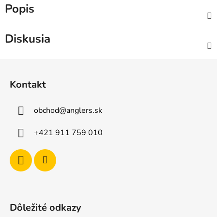
Popis
Diskusia
Z
á
Kontakt
p
ä
obchod
@
anglers.sk
t
i
+421 911 759 010
e
Dôležité odkazy