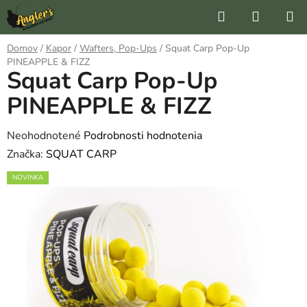
Prejsť
Hľadať
NÁKUP
na
KOŠÍK
obsah
Domov
/
Kapor
/
Wafters, Pop-Ups
/
Squat Carp Pop-Up
PINEAPPLE & FIZZ
Squat Carp Pop-Up
PINEAPPLE & FIZZ
Priemerné
Neohodnotené
Podrobnosti hodnotenia
hodnotenie
Značka:
SQUAT CARP
produktu
NOVINKA
je
0,0
z
5
hviezdičiek.