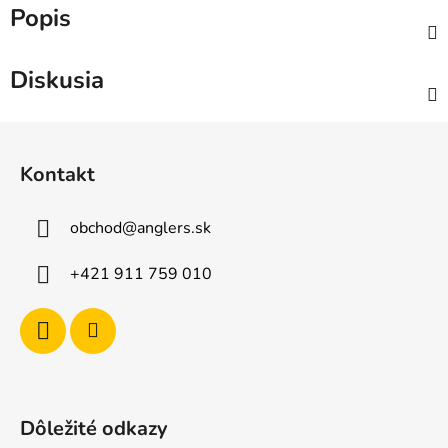
Popis
Diskusia
Z
á
Kontakt
p
ä
obchod
@
anglers.sk
t
i
+421 911 759 010
e
Dôležité odkazy