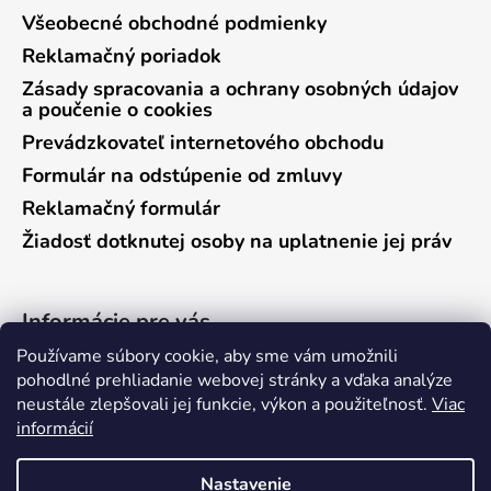
Všeobecné obchodné podmienky
Reklamačný poriadok
Zásady spracovania a ochrany osobných údajov
a poučenie o cookies
Prevádzkovateľ internetového obchodu
Formulár na odstúpenie od zmluvy
Reklamačný formulár
Žiadosť dotknutej osoby na uplatnenie jej práv
Informácie pre vás
Používame súbory cookie, aby sme vám umožnili
Predajňa Vráble
pohodlné prehliadanie webovej stránky a vďaka analýze
neustále zlepšovali jej funkcie, výkon a použiteľnosť.
Viac
Predajňa Pieštany
informácií
Ako nakupovať
Kontakty
Nastavenie