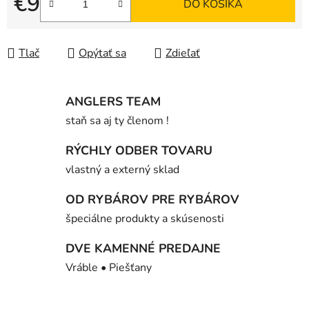
€9
DO KOŠÍKA
Jednotková cena:
Tlač
Opýtať sa
Zdieľať
ANGLERS TEAM
staň sa aj ty členom !
RÝCHLY ODBER TOVARU
vlastný a externý sklad
OD RYBÁROV PRE RYBÁROV
špeciálne produkty a skúsenosti
DVE KAMENNÉ PREDAJNE
Vráble • Piešťany