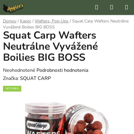
Prejsť
Hľadať
NÁKUP
na
KOŠÍK
obsah
Domov
/
Kapor
/
Wafters, Pop-Ups
/
Squat Carp Wafters Neutrálne
Vyvážené Boilies BIG BOSS
Squat Carp Wafters
Neutrálne Vyvážené
Boilies BIG BOSS
Priemerné
Neohodnotené
Podrobnosti hodnotenia
hodnotenie
Značka:
SQUAT CARP
produktu
NOVINKA
je
0,0
z
5
hviezdičiek.