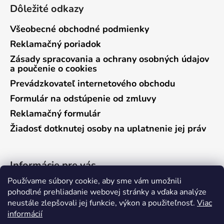
Dôležité odkazy
Všeobecné obchodné podmienky
Reklamačný poriadok
Zásady spracovania a ochrany osobných údajov
a poučenie o cookies
Prevádzkovateľ internetového obchodu
Formulár na odstúpenie od zmluvy
Reklamačný formulár
Žiadosť dotknutej osoby na uplatnenie jej práv
Informácie pre vás
Používame súbory cookie, aby sme vám umožnili
Predajňa Vráble
pohodlné prehliadanie webovej stránky a vďaka analýze
neustále zlepšovali jej funkcie, výkon a použiteľnosť.
Viac
Predajňa Pieštany
informácií
Ako nakupovať