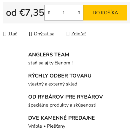
od
€7,35
DO KOŠÍKA
Jednotková cena:
Tlač
Opýtať sa
Zdieľať
ANGLERS TEAM
staň sa aj ty členom !
RÝCHLY ODBER TOVARU
vlastný a externý sklad
OD RYBÁROV PRE RYBÁROV
špeciálne produkty a skúsenosti
DVE KAMENNÉ PREDAJNE
Vráble • Piešťany