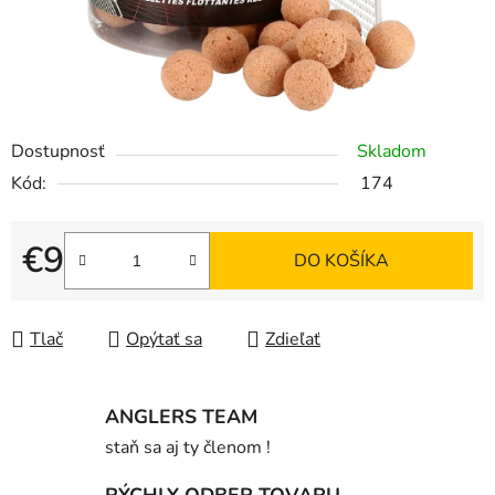
Dostupnosť
Skladom
Kód:
174
€9
DO KOŠÍKA
Jednotková cena:
Tlač
Opýtať sa
Zdieľať
ANGLERS TEAM
staň sa aj ty členom !