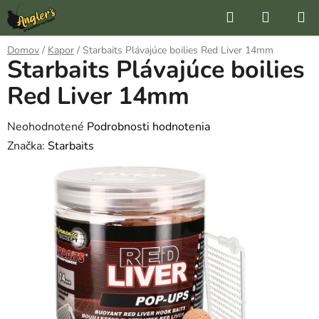
Prejsť
Hľadať
NÁKUP
na
KOŠÍK
obsah
Domov
/
Kapor
/
Starbaits Plávajúce boilies Red Liver 14mm
Starbaits Plávajúce boilies
Red Liver 14mm
Priemerné
Neohodnotené
Podrobnosti hodnotenia
hodnotenie
Značka:
Starbaits
produktu
je
0,0
z
5
hviezdičiek.