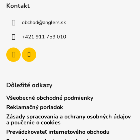
á
Kontakt
p
ä
obchod
@
anglers.sk
t
i
+421 911 759 010
e
Dôležité odkazy
Všeobecné obchodné podmienky
Reklamačný poriadok
Zásady spracovania a ochrany osobných údajov
a poučenie o cookies
Prevádzkovateľ internetového obchodu