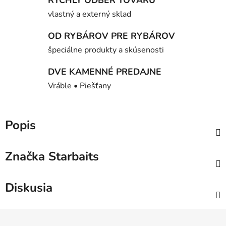
RÝCHLY ODBER TOVARU
vlastný a externý sklad
OD RYBÁROV PRE RYBÁROV
špeciálne produkty a skúsenosti
DVE KAMENNÉ PREDAJNE
Vráble • Piešťany
Popis
Značka
Starbaits
Diskusia
Z