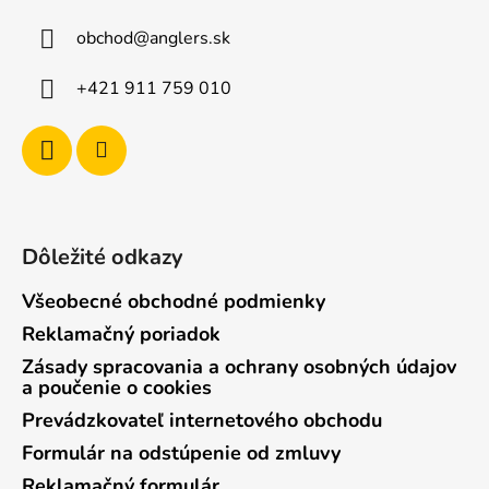
ä
obchod
@
anglers.sk
t
i
+421 911 759 010
e
Dôležité odkazy
Všeobecné obchodné podmienky
Reklamačný poriadok
Zásady spracovania a ochrany osobných údajov
a poučenie o cookies
Prevádzkovateľ internetového obchodu
Formulár na odstúpenie od zmluvy
Reklamačný formulár