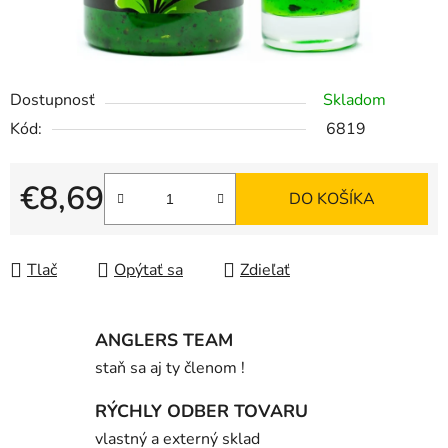
Dostupnosť
Skladom
Kód:
6819
€8,69
DO KOŠÍKA
Jednotková cena:
Tlač
Opýtať sa
Zdieľať
ANGLERS TEAM
staň sa aj ty členom !
RÝCHLY ODBER TOVARU
vlastný a externý sklad