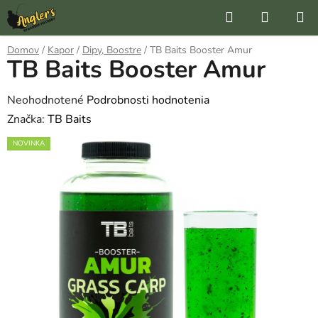
Prejsť
Hľadať
NÁKUP
na
KOŠÍK
obsah
Domov
/
Kapor
/
Dipy, Boostre
/
TB Baits Booster Amur
TB Baits Booster Amur
Priemerné
Neohodnotené
Podrobnosti hodnotenia
hodnotenie
Značka:
TB Baits
produktu
NOVINKA
je
0,0
z
5
hviezdičiek.