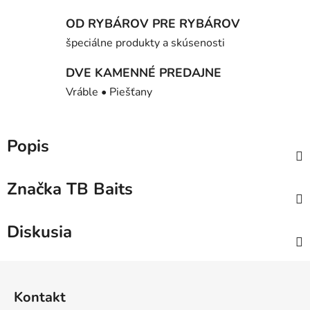
OD RYBÁROV PRE RYBÁROV
špeciálne produkty a skúsenosti
DVE KAMENNÉ PREDAJNE
Vráble • Piešťany
Popis
Značka
TB Baits
Diskusia
Z
á
Kontakt
p