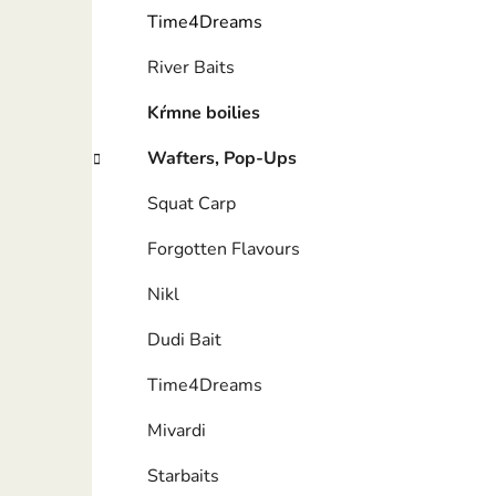
Time4Dreams
River Baits
Kŕmne boilies
Wafters, Pop-Ups
Squat Carp
Forgotten Flavours
Nikl
Dudi Bait
Time4Dreams
Mivardi
Starbaits