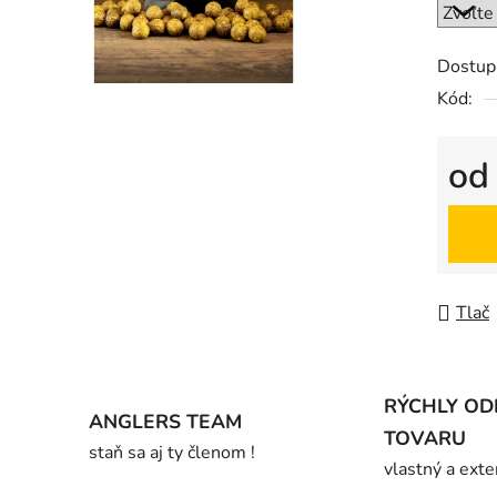
0,0
z
5
Dostup
hviezdič
Kód:
o
Jedno
Tlač
RÝCHLY OD
ANGLERS TEAM
TOVARU
staň sa aj ty členom !
vlastný a exte