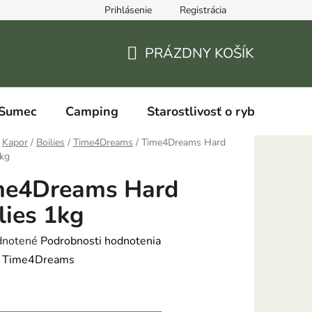
Prihlásenie
Registrácia
PRÁZDNY KOŠÍK
NÁKUPNÝ
KOŠÍK
Sumec
Camping
Starostlivosť o ryby
Kapor
/
Boilies
/
Time4Dreams
/
Time4Dreams Hard
1kg
me4Dreams Hard
lies 1kg
rné
notené
Podrobnosti hodnotenia
enie
:
Time4Dreams
tu
: