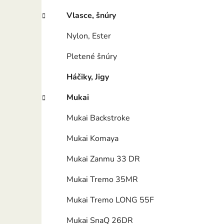
e
l
Vlasce, šnúry
Nylon, Ester
Pletené šnúry
Háčiky, Jigy
Mukai
Mukai Backstroke
Mukai Komaya
Mukai Zanmu 33 DR
Mukai Tremo 35MR
Mukai Tremo LONG 55F
Mukai SnaQ 26DR