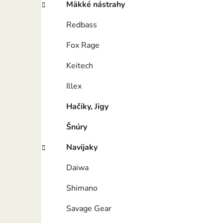
Mäkké nástrahy
Redbass
Fox Rage
Keitech
Illex
Hačiky, Jigy
Šnúry
Navijaky
Daiwa
Shimano
Savage Gear