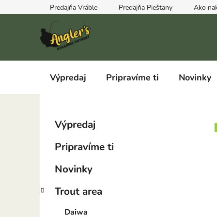
Prejsť
Predajňa Vráble
Predajňa Pieštany
Ako na
na
obsah
Výpredaj
Pripravíme ti
Novinky
B
K
Preskočiť
Výpredaj
a
kategórie
o
t
č
Pripravíme ti
e
n
g
ý
Novinky
ó
p
r
Trout area
i
a
e
n
Daiwa