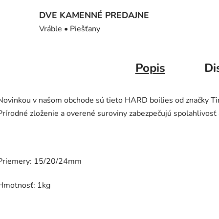
DVE KAMENNÉ PREDAJNE
Vráble • Piešťany
Popis
Di
Novinkou v našom obchode sú tieto HARD boilies od značky Tim
Prírodné zloženie a overené suroviny zabezpečujú spolahlivosť 
Priemery: 15/20/24mm
Hmotnosť: 1kg