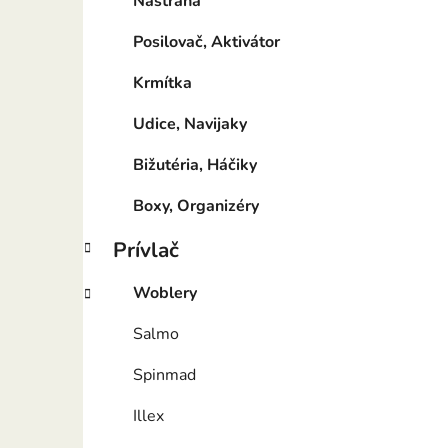
Nástraha
Posilovač, Aktivátor
Krmítka
Udice, Navijaky
Bižutéria, Háčiky
Boxy, Organizéry
Prívlač
Woblery
Salmo
Spinmad
Illex