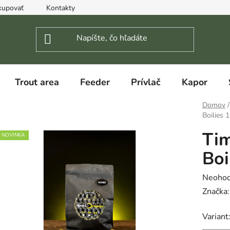
kupovať
Kontakty
Trout area
Feeder
Prívlač
Kapor
Domov
/
Boilies 
Ti
NOVINKA
Boi
Prieme
Neohod
hodnot
Značka
produk
Variant
je