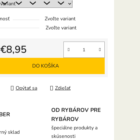
nosť
Zvoľte variant
iek.
Zvoľte variant
d
€8,95
tková cena:
DO KOŠÍKA
Opýtať sa
Zdieľať
OD RYBÁROV PRE
BER
RYBÁROV
špeciálne produkty a
rný sklad
skúsenosti