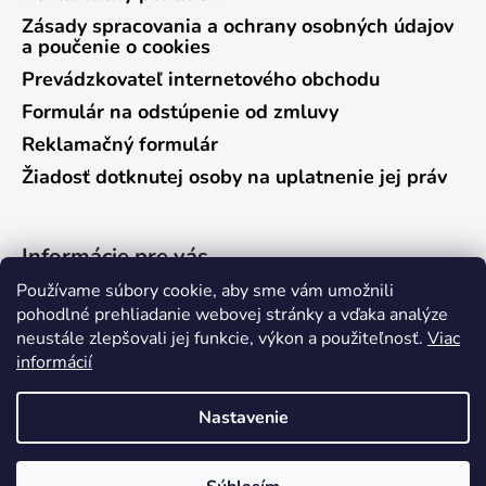
Zásady spracovania a ochrany osobných údajov
a poučenie o cookies
Prevádzkovateľ internetového obchodu
Formulár na odstúpenie od zmluvy
Reklamačný formulár
Žiadosť dotknutej osoby na uplatnenie jej práv
Informácie pre vás
Používame súbory cookie, aby sme vám umožnili
Predajňa Vráble
pohodlné prehliadanie webovej stránky a vďaka analýze
neustále zlepšovali jej funkcie, výkon a použiteľnosť.
Viac
Predajňa Pieštany
informácií
Ako nakupovať
Kontakty
Nastavenie