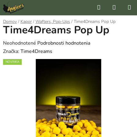
Prejsť
Hľadať
NÁKUP
na
KOŠÍK
obsah
Domov
/
Kapor
/
Wafters, Pop-Ups
/
Time4Dreams Pop Up
Time4Dreams Pop Up
Priemerné
Neohodnotené
Podrobnosti hodnotenia
hodnotenie
Značka:
Time4Dreams
produktu
NOVINKA
je
0,0
z
5
hviezdičiek.