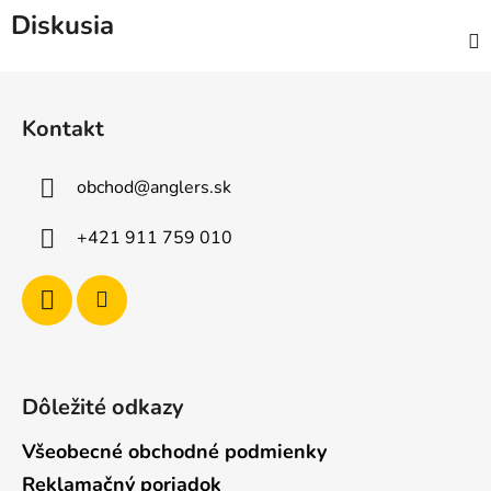
Diskusia
Z
á
Kontakt
p
ä
obchod
@
anglers.sk
t
i
+421 911 759 010
e
Dôležité odkazy
Všeobecné obchodné podmienky
Reklamačný poriadok