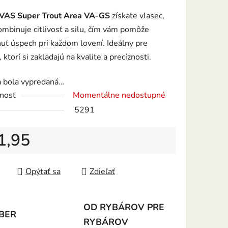
tu
VAS Super Trout Area VA-GS
získate vlasec,
ombinuje citlivosť a silu, čím vám pomôže
uť úspech pri každom lovení. Ideálny pre
 ktorí si zakladajú na kvalite a precíznosti.
iek.
a bola vypredaná…
nosť
Momentálne nedostupné
5291
1,95
tková cena:
Opýtať sa
Zdieľať
OD RYBÁROV PRE
BER
RYBÁROV