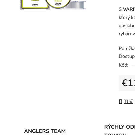
produk
S
VARI
je
ktorý k
0,0
dosiahn
z
rybárov,
5
hviezdič
Položk
Dostup
Kód:
€1
Jedno
Tlač
RÝCHLY OD
ANGLERS TEAM