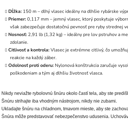
Dĺžka:
150 m – dlhý vlasec ideálny na dlhšie rybárske výp
Priemer:
0,117 mm – jemný vlasec, ktorý poskytuje výbornú
však zabezpečuje dostatočnú pevnosť pre ryby strednej ve
Nosnosť:
2,91 lb (1,32 kg) – ideálny pre lov pstruhov a m
zdolanie.
Citlivosť a kontrola:
Vlasec je extrémne citlivý, čo umožňu
reakcie na každý záber.
Odolnosť proti oderu:
Nylonová konštrukcia zaručuje vys
poškodeniam a tým aj dlhšiu životnosť vlasca.
• Nikdy neviažte rybolovnú šnúru okolo častí tela, aby ste prediš
• Šnúru strihajte iba vhodným nástrojom, nikdy nie zubami.
• Ukladajte šnúru na chladnom, tmavom mieste, aby ste zachovali
• Šnúra môže predstavovať nebezpečenstvo udusenia. Uchováva