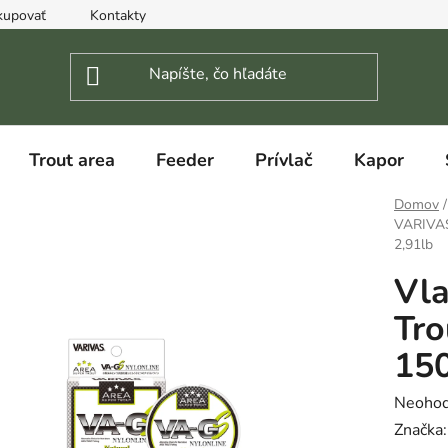
kupovať
Kontakty
Trout area
Feeder
Prívlač
Kapor
Domov
/
VARIVAS
2,91lb
Vl
Tro
15
Prieme
Neohod
hodnot
Značka