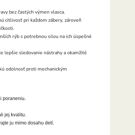
ravy bez častých výmen vlasca.
 citlivosť pri každom zábery, zároveň
ľkosti.
enších rýb s potrebnou silou na ich úspešné
je lepšie sledovanie nástrahy a okamžité
okú odolnosť proti mechanickým
li poraneniu.
 jej kvalitu.
jte ju mimo dosahu detí.