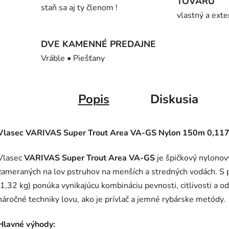
TOVARU
staň sa aj ty členom !
vlastný a exte
DVE KAMENNÉ PREDAJNE
Vráble • Piešťany
Popis
Diskusia
Vlasec VARIVAS Super Trout Area VA-GS Nylon 150m 0,11
Vlasec
VARIVAS Super Trout Area VA-GS
je špičkový nylonový
zameraných na lov pstruhov na menších a stredných vodách. 
(1,32 kg) ponúka vynikajúcu kombináciu pevnosti, citlivosti a o
náročné techniky lovu, ako je prívlač a jemné rybárske metódy.
Hlavné výhody: