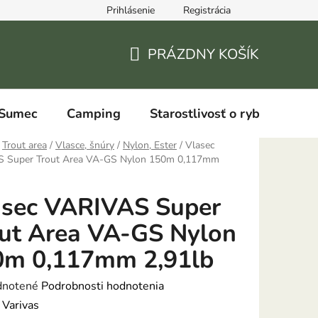
Prihlásenie
Registrácia
PRÁZDNY KOŠÍK
NÁKUPNÝ
KOŠÍK
Sumec
Camping
Starostlivosť o ryby
Trout area
/
Vlasce, šnúry
/
Nylon, Ester
/
Vlasec
 Super Trout Area VA-GS Nylon 150m 0,117mm
asec VARIVAS Super
ut Area VA-GS Nylon
0m 0,117mm 2,91lb
rné
notené
Podrobnosti hodnotenia
enie
:
Varivas