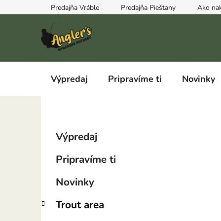
Prejsť
Predajňa Vráble
Predajňa Pieštany
Ako na
na
obsah
Výpredaj
Pripravíme ti
Novinky
B
K
Preskočiť
Výpredaj
a
kategórie
o
t
č
Pripravíme ti
e
n
g
ý
Novinky
ó
p
r
Trout area
i
a
e