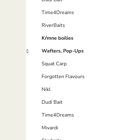
Time4Dreams
RiverBaits
Kŕmne boilies
Wafters, Pop-Ups
Squat Carp
Forgotten Flavours
Nikl
Dudi Bait
Time4Dreams
Mivardi