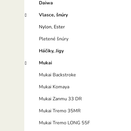
n
Daiwa
e
l
Vlasce, šnúry
Nylon, Ester
Pletené šnúry
Háčiky, Jigy
Mukai
Mukai Backstroke
Mukai Komaya
Mukai Zanmu 33 DR
Mukai Tremo 35MR
Mukai Tremo LONG 55F