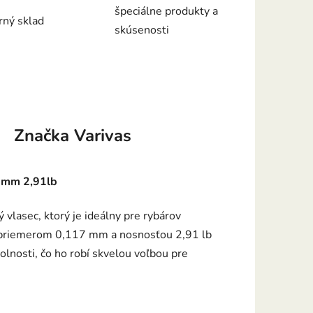
špeciálne produkty a
rný sklad
skúsenosti
Značka
Varivas
7mm 2,91lb
 vlasec, ktorý je ideálny pre rybárov
S priemerom 0,117 mm a nosnosťou 2,91 lb
dolnosti, čo ho robí skvelou voľbou pre