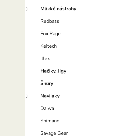
Mäkké nástrahy
Redbass
Fox Rage
Keitech
Illex
Hačiky, Jigy
Šnúry
Navijaky
Daiwa
Shimano
Savage Gear