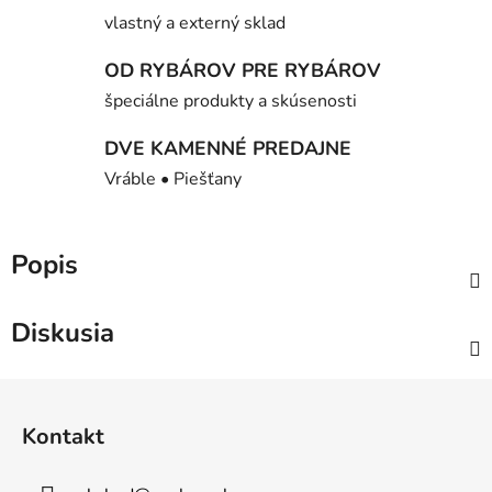
vlastný a externý sklad
OD RYBÁROV PRE RYBÁROV
špeciálne produkty a skúsenosti
DVE KAMENNÉ PREDAJNE
Vráble • Piešťany
Popis
Diskusia
Z
á
Kontakt
p
ä