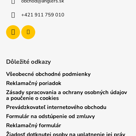
obchod
@
anglers.sk
t
i
+421 911 759 010
e
Dôležité odkazy
Všeobecné obchodné podmienky
Reklamačný poriadok
Zásady spracovania a ochrany osobných údajov
a poučenie o cookies
Prevádzkovateľ internetového obchodu
Formulár na odstúpenie od zmluvy
Reklamačný formulár
Žiadosť dotknutej osoby na uplatnenie jej práv