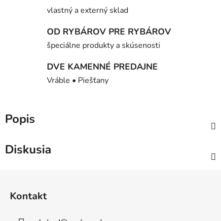
vlastný a externý sklad
OD RYBÁROV PRE RYBÁROV
špeciálne produkty a skúsenosti
DVE KAMENNÉ PREDAJNE
Vráble • Piešťany
Popis
Diskusia
Z
á
Kontakt
p
ä