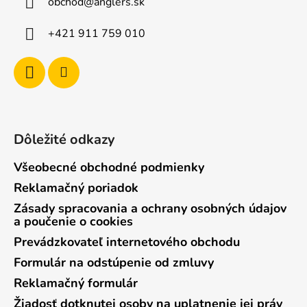
obchod
@
anglers.sk
t
i
+421 911 759 010
e
Dôležité odkazy
Všeobecné obchodné podmienky
Reklamačný poriadok
Zásady spracovania a ochrany osobných údajov
a poučenie o cookies
Prevádzkovateľ internetového obchodu
Formulár na odstúpenie od zmluvy
Reklamačný formulár
Žiadosť dotknutej osoby na uplatnenie jej práv