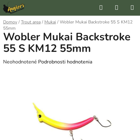
Prejsť
Hľadať
NÁKUP
na
KOŠÍK
obsah
Domov
/
Trout area
/
Mukai
/
Wobler Mukai Backstroke 55 S KM12
55mm
Wobler Mukai Backstroke
55 S KM12 55mm
Priemerné
Neohodnotené
Podrobnosti hodnotenia
hodnotenie
produktu
je
0,0
z
5
hviezdičiek.