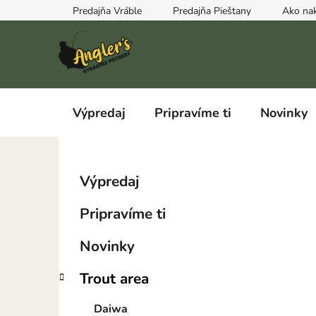
Prejsť
Predajňa Vráble
Predajňa Pieštany
Ako na
na
obsah
Výpredaj
Pripravíme ti
Novinky
B
K
Preskočiť
Výpredaj
a
kategórie
o
t
č
Pripravíme ti
e
n
g
ý
Novinky
ó
p
r
Trout area
i
a
e
n
Daiwa