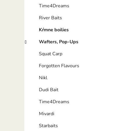
Time4Dreams
River Baits
Kŕmne boilies
Wafters, Pop-Ups
Squat Carp
Forgotten Flavours
Nikl
Dudi Bait
Time4Dreams
Mivardi
Starbaits