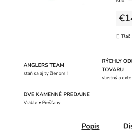
Kód:
0,0
z
€1
5
hviezdič
Jedno
Tlač
RÝCHLY OD
ANGLERS TEAM
TOVARU
staň sa aj ty členom !
vlastný a exte
DVE KAMENNÉ PREDAJNE
Vráble • Piešťany
Popis
Di