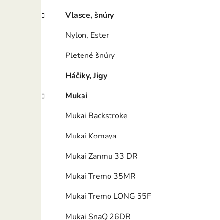
e
l
Vlasce, šnúry
Nylon, Ester
Pletené šnúry
Háčiky, Jigy
Mukai
Mukai Backstroke
Mukai Komaya
Mukai Zanmu 33 DR
Mukai Tremo 35MR
Mukai Tremo LONG 55F
Mukai SnaQ 26DR