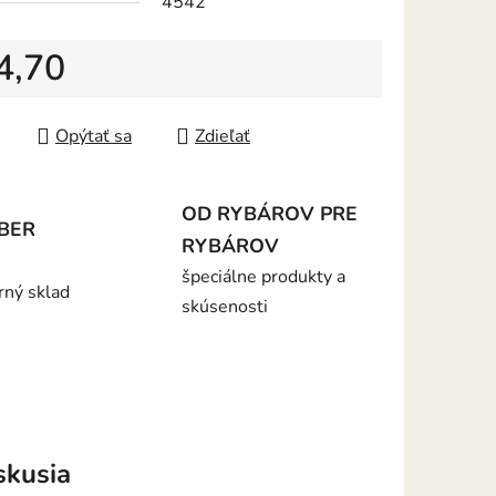
4542
4,70
iek.
tková cena:
Opýtať sa
Zdieľať
OD RYBÁROV PRE
BER
RYBÁROV
špeciálne produkty a
rný sklad
skúsenosti
skusia