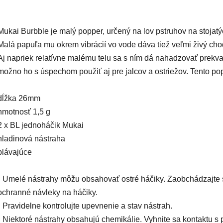
Mukai Burbble je malý popper, určený na lov pstruhov na stojatý
Malá papuľa mu okrem vibrácií vo vode dáva tiež veľmi živý ch
Aj napriek relatívne malému telu sa s ním dá nahadzovať prekva
možno ho s úspechom použiť aj pre jalcov a ostriežov. Tento popp
dĺžka 26mm

hmotnosť 1,5 g

2 x BL jednoháčik Mukai

hladinová nástraha

plávajúce
• Umelé nástrahy môžu obsahovať ostré háčiky. Zaobchádzajte s
ochranné návleky na háčiky.
• Pravidelne kontrolujte upevnenie a stav nástrah.
• Niektoré nástrahy obsahujú chemikálie. Vyhnite sa kontaktu s p