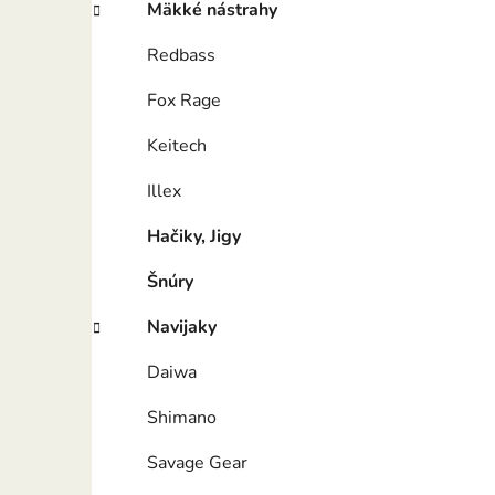
Mäkké nástrahy
Redbass
Fox Rage
Keitech
Illex
Hačiky, Jigy
Šnúry
Navijaky
Daiwa
Shimano
Savage Gear