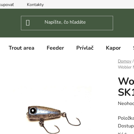
kupovať
Kontakty
Trout area
Feeder
Prívlač
Kapor
Domov
/
Wobler 
Wob
SK
Prieme
Neohod
hodnot
Položk
produk
Dostup
je