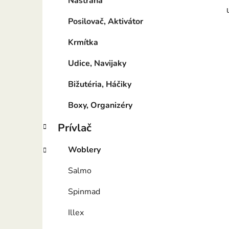
Nástraha
Posilovač, Aktivátor
Krmítka
Udice, Navijaky
Bižutéria, Háčiky
Boxy, Organizéry
Prívlač
Woblery
Salmo
Spinmad
Illex