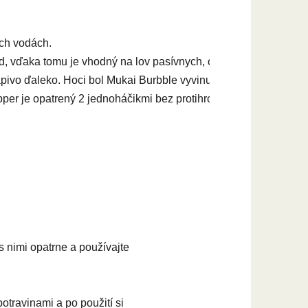
ch vodách. 
od, vďaka tomu je vhodný na lov pasívnych, opakovane lovených 
pivo ďaleko. Hoci bol Mukai Burbble vyvinutý na lov pstruhov v 
er je opatrený 2 jednoháčikmi bez protihrotu. 

 nimi opatrne a používajte
otravinami a po použití si