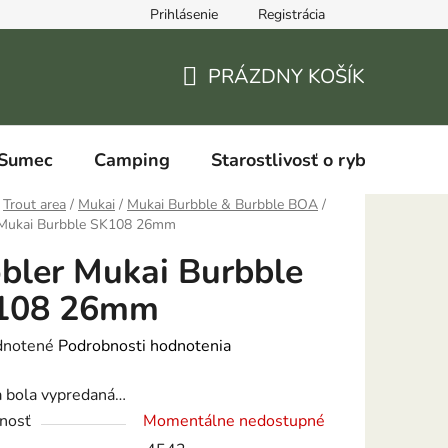
Prihlásenie
Registrácia
PRÁZDNY KOŠÍK
NÁKUPNÝ
KOŠÍK
Sumec
Camping
Starostlivosť o ryby
Trout area
/
Mukai
/
Mukai Burbble & Burbble BOA
/
Mukai Burbble SK108 26mm
ler Mukai Burbble
108 26mm
rné
notené
Podrobnosti hodnotenia
enie
a bola vypredaná…
tu
nosť
Momentálne nedostupné