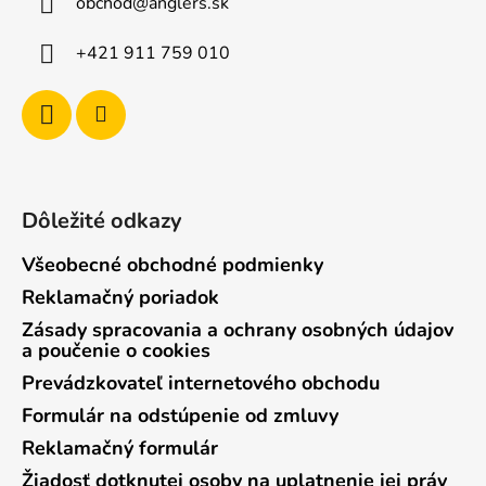
obchod
@
anglers.sk
t
i
+421 911 759 010
e
Dôležité odkazy
Všeobecné obchodné podmienky
Reklamačný poriadok
Zásady spracovania a ochrany osobných údajov
a poučenie o cookies
Prevádzkovateľ internetového obchodu
Formulár na odstúpenie od zmluvy
Reklamačný formulár
Žiadosť dotknutej osoby na uplatnenie jej práv