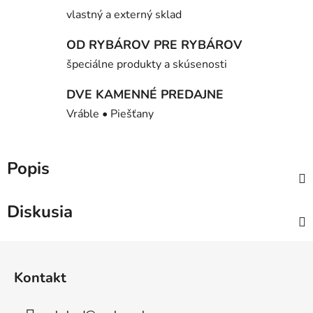
vlastný a externý sklad
OD RYBÁROV PRE RYBÁROV
špeciálne produkty a skúsenosti
DVE KAMENNÉ PREDAJNE
Vráble • Piešťany
Popis
Diskusia
Z
á
Kontakt
p
ä