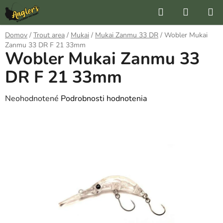
Prejsť
Hľadať
NÁKUP
na
KOŠÍK
obsah
Domov
/
Trout area
/
Mukai
/
Mukai Zanmu 33 DR
/
Wobler Mukai
Zanmu 33 DR F 21 33mm
Wobler Mukai Zanmu 33
DR F 21 33mm
Priemerné
Neohodnotené
Podrobnosti hodnotenia
hodnotenie
produktu
je
0,0
z
5
hviezdičiek.