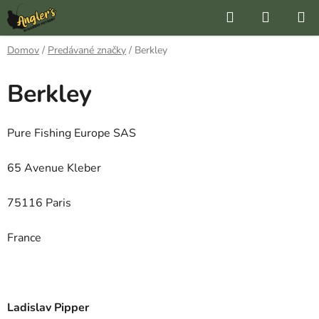
Prejsť
Hľadať
NÁKUP
na
KOŠÍK
obsah
Domov
/
Predávané značky
/
Berkley
Berkley
Pure Fishing Europe SAS
65 Avenue Kleber
75116 Paris
France
Ladislav Pipper