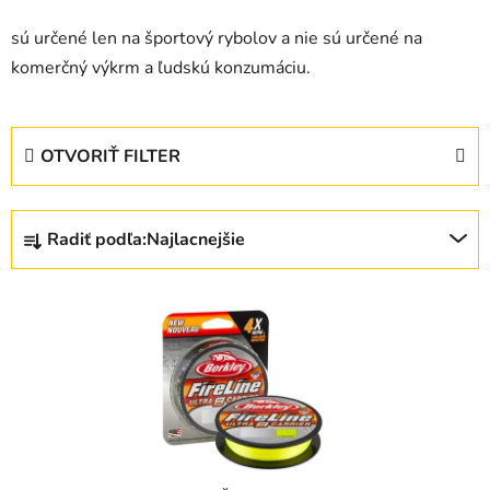
sú určené len na športový rybolov a nie sú určené na
komerčný výkrm a ľudskú konzumáciu.
OTVORIŤ FILTER
R
Radiť podľa:
Najlacnejšie
a
d
V
e
ý
n
p
i
i
e
s
p
p
r
r
o