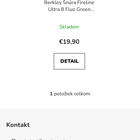
Berkley Šnúra Fireline
o
d
Ultra 8 Fluo Green
d
u
150m
u
k
Skladom
k
t
t
o
€19,90
o
v
v
DETAIL
1
položiek celkom
O
v
l
Z
á
á
d
Kontakt
p
a
ä
c