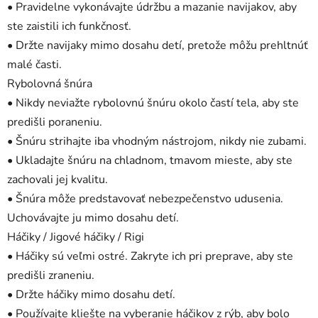
• Pravidelne vykonávajte údržbu a mazanie navijakov, aby
ste zaistili ich funkčnosť.
• Držte navijaky mimo dosahu detí, pretože môžu prehltnúť
malé časti.
Rybolovná šnúra
• Nikdy neviažte rybolovnú šnúru okolo častí tela, aby ste
predišli poraneniu.
• Šnúru strihajte iba vhodným nástrojom, nikdy nie zubami.
• Ukladajte šnúru na chladnom, tmavom mieste, aby ste
zachovali jej kvalitu.
• Šnúra môže predstavovať nebezpečenstvo udusenia.
Uchovávajte ju mimo dosahu detí.
Háčiky / Jigové háčiky / Rigi
• Háčiky sú veľmi ostré. Zakryte ich pri preprave, aby ste
predišli zraneniu.
• Držte háčiky mimo dosahu detí.
• Používajte kliešte na vyberanie háčikov z rýb, aby bolo