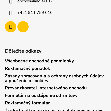
obchod
@
anglers.sk
t
i
e
i
+421 911 759 010
p
e
r
v
k
y
v
ý
Dôležité odkazy
p
i
Všeobecné obchodné podmienky
s
Reklamačný poriadok
u
Zásady spracovania a ochrany osobných údajov
a poučenie o cookies
Prevádzkovateľ internetového obchodu
Formulár na odstúpenie od zmluvy
Reklamačný formulár
Žiadosť dotknutej osoby na uplatnenie jej práv