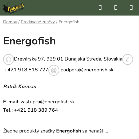
Prejsť
Hľadať
NÁKUP
na
KOŠÍK
obsah
Domov
/
Predávané značky
/
Energofish
Energofish
Drevárska 97, 929 01 Dunajská Streda, Slovakia
+421 918 818 727
podpora@energofish.sk
Patrik
Korman
E-mail:
zastupca@energofish.sk
Tel.:
+421 918 389 764
Žiadne produkty značky
Energofish
sa nenašli...