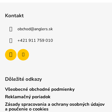
Z
á
Kontakt
p
ä
obchod
@
anglers.sk
t
i
+421 911 759 010
e
Dôležité odkazy
Všeobecné obchodné podmienky
Reklamačný poriadok
Zásady spracovania a ochrany osobných údajov
a poučenie o cookies